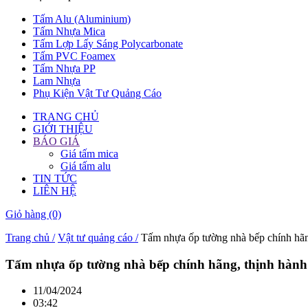
Tấm Alu (Aluminium)
Tấm Nhựa Mica
Tấm Lợp Lấy Sáng Polycarbonate
Tấm PVC Foamex
Tấm Nhựa PP
Lam Nhựa
Phụ Kiện Vật Tư Quảng Cáo
TRANG CHỦ
GIỚI THIỆU
BÁO GIÁ
Giá tấm mica
Giá tấm alu
TIN TỨC
LIÊN HỆ
Giỏ hàng
(0)
Trang chủ /
Vật tư quảng cáo /
Tấm nhựa ốp tường nhà bếp chính hãng
Tấm nhựa ốp tường nhà bếp chính hãng, thịnh hành
11/04/2024
03:42