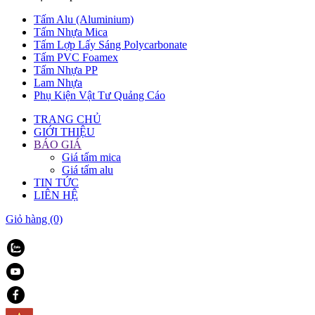
Tấm Alu (Aluminium)
Tấm Nhựa Mica
Tấm Lợp Lấy Sáng Polycarbonate
Tấm PVC Foamex
Tấm Nhựa PP
Lam Nhựa
Phụ Kiện Vật Tư Quảng Cáo
TRANG CHỦ
GIỚI THIỆU
BÁO GIÁ
Giá tấm mica
Giá tấm alu
TIN TỨC
LIÊN HỆ
Giỏ hàng
(0)