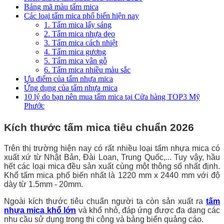
Bảng mã màu tấm mica
Các loại tấm mica phổ biến hiện nay
1. Tấm mica lấy sáng
2. Tấm mica nhựa dẹo
3. Tấm mica cách nhiệt
4. Tấm mica gương
5. Tấm mica vân gỗ
6. Tấm mica nhiều màu sắc
Ưu điểm của tấm nhựa mica
Ứng dụng của tấm nhựa mica
10 lý do bạn nên mua tấm mica tại Cửa hàng TOP3 Mỹ
Phước
Kích thước tấm mica tiêu chuẩn 2026
Trên thị trường hiện nay có rất nhiều loại tấm nhựa mica có
xuất xứ từ Nhật Bản, Đài Loan, Trung Quốc,... Tuy vậy, hầu
hết các loại mica đều sản xuất cùng một thông số nhất định.
Khổ tấm mica phổ biến nhất là 1220 mm x 2440 mm với độ
dày từ 1.5mm - 20mm.
Ngoài kích thước tiêu chuẩn người ta còn sản xuất ra
tấm
nhựa mica khổ lớn
và khổ nhỏ, đáp ứng được đa dạng các
nhu cầu sử dụng trong thi công và bảng biển quảng cáo.