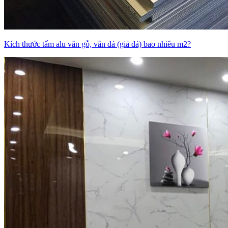
Kích thước tấm alu vân gỗ, vân đá (giả đá) bao nhiêu m2?