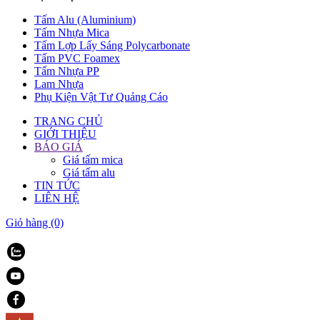
Tấm Alu (Aluminium)
Tấm Nhựa Mica
Tấm Lợp Lấy Sáng Polycarbonate
Tấm PVC Foamex
Tấm Nhựa PP
Lam Nhựa
Phụ Kiện Vật Tư Quảng Cáo
TRANG CHỦ
GIỚI THIỆU
BÁO GIÁ
Giá tấm mica
Giá tấm alu
TIN TỨC
LIÊN HỆ
Giỏ hàng
(0)