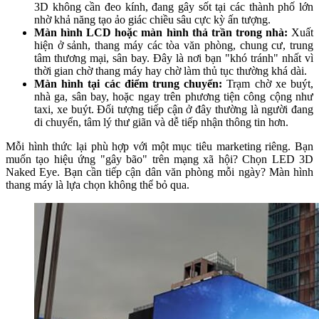
3D không cần đeo kính, đang gây sốt tại các thành phố lớn
nhờ khả năng tạo ảo giác chiều sâu cực kỳ ấn tượng.
Màn hình LCD hoặc màn hình thả trần trong nhà:
Xuất
hiện ở sảnh, thang máy các tòa văn phòng, chung cư, trung
tâm thương mại, sân bay. Đây là nơi bạn "khó tránh" nhất vì
thời gian chờ thang máy hay chờ làm thủ tục thường khá dài.
Màn hình tại các điểm trung chuyển:
Trạm chờ xe buýt,
nhà ga, sân bay, hoặc ngay trên phương tiện công cộng như
taxi, xe buýt. Đối tượng tiếp cận ở đây thường là người đang
di chuyển, tâm lý thư giãn và dễ tiếp nhận thông tin hơn.
Mỗi hình thức lại phù hợp với một mục tiêu marketing riêng. Bạn
muốn tạo hiệu ứng "gây bão" trên mạng xã hội? Chọn LED 3D
Naked Eye. Bạn cần tiếp cận dân văn phòng mỗi ngày? Màn hình
thang máy là lựa chọn không thể bỏ qua.