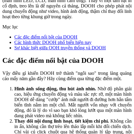
(màn hình LED, LCD, màn hình cảm ứng). Thay vì một tấm bạt in
cố định, treo lên là để nguyên cả tháng, DOOH cho phép phát nội
dung chuyển động như video, hình ảnh động, thậm chí thay đổi linh
hoạt theo từng khung giờ trong ngày.
Mục lục
Các đặc điểm nổi bật của DOOH
Các hình thức DOOH phổ biến hiện nay
Sự khác biệt giữa OOH truyền thống và DOOH
Các đặc điểm nổi bật của DOOH
Vậy điều gì khiến DOOH trở thành "ngôi sao" trong làng quảng
cáo mấy năm gần đây? Hãy cùng điểm qua từng đặc điểm một.
Hình ảnh sống động, thu hút ánh nhìn.
Nhờ độ phân giải
cao, hiệu ứng chuyển động và màu sắc rực rỡ, một màn hình
DOOH dễ dàng "cướp" ánh mắt người đi đường hơn hẳn tấm
biển tĩnh nằm im một chỗ. Mắt người vốn nhạy với chuyển
động, đó là lý do vì sao bạn khó lòng lướt qua một màn hình
đang phát video mà không liếc nhìn.
Thay đổi nội dung linh hoạt, tiết kiệm chi phí.
Không cần
in ấn, không cần thợ trèo lên tháo lắp mỗi khi đổi chiến dịch.
Chỉ vài cú click chuột qua hệ thống quản lý tập trung, nội