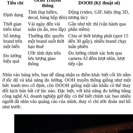
OOH Truyền
Tiêu chí
DOOH (Kỹ thuật số)
thống
Tĩnh (bạt hiflex,
Động (video, GIF, hiệu ứng 3D,
Định dạng
decal, bảng hộp đèn)
tương tác)
Thời gian
Vài ngày đến vài
Gần như tức thì (vận hành qua
triển khai
tuần (in ấn, treo lắp)
phần mềm)
Số lượng
Thường độc quyền
Chia sẻ thời lượng phát (spot 15
brand trên
một brand suốt thời
đến 30 giây), nhiều brand chạy
một biển
hạn thuê
luân phiên
Ước tính dựa trên
Đo lường chính xác hơn qua
Đo lường
lưu lượng giao
camera AI đếm lượt nhìn, lượt
hiệu quả
thông
tiếp cận
Nhìn vào bảng trên, bạn dễ dàng nhận ra điểm khác biệt cốt lõi nằm
ở tốc độ và khả năng đo lường. OOH truyền thống giống như một
bức tranh treo cố định, còn DOOH giống một sân khấu có thể thay
đổi kịch bản bất cứ lúc nào. Đặc biệt, với khả năng đo lường bằng
công nghệ AI, doanh nghiệp giờ đây có thể biết chính xác bao nhiêu
người đã nhìn vào quảng cáo của mình, thay vì chỉ ước đoán mơ hồ
như trước.