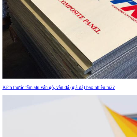
Kích thước tấm alu vân gỗ, vân đá (giả đá) bao nhiêu m2?