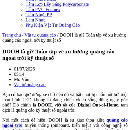
Tấm Lợp Lấy Sáng Polycarbonate
Tấm PVC Foamex
Tấm Nhựa PP
Lam Nhựa
Phụ Kiện Vật Tư Quảng Cáo
Trang chủ /
Vật tư quảng cáo /
DOOH là gì? Toàn tập về xu hướng
quảng cáo ngoài trời kỹ thuật số
DOOH là gì? Toàn tập về xu hướng quảng cáo
ngoài trời kỹ thuật số
01/07/2026
05:14
Mr. Vân
Vật tư quảng cáo
Bạn có bao giờ dừng xe chờ đèn đỏ và bất chợt bị cuốn hút bởi một
màn hình LED khổng lồ đang chiếu video sống động ngay góc
phố? Đó chính là
DOOH
, viết tắt của
Digital Out-of-Home
, tạm
dịch là quảng cáo kỹ thuật số ngoài trời.
Nói một cách dễ hiểu, DOOH là sự giao thoa giữa
quảng cáo
ngoài trời
truyền thống (billboard, biển hiệu) với công nghệ số