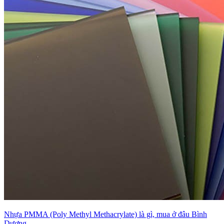
Nhựa PMMA (Poly Methyl Methacrylate) là gì, mua ở đâu Bình
Dương