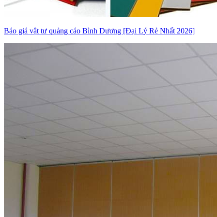
Báo giá vật tư quảng cáo Bình Dương [Đại Lý Rẻ Nhất 2026]