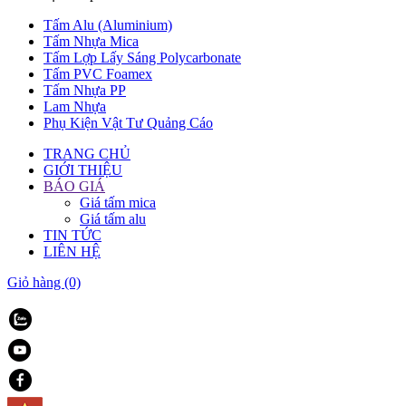
Tấm Alu (Aluminium)
Tấm Nhựa Mica
Tấm Lợp Lấy Sáng Polycarbonate
Tấm PVC Foamex
Tấm Nhựa PP
Lam Nhựa
Phụ Kiện Vật Tư Quảng Cáo
TRANG CHỦ
GIỚI THIỆU
BÁO GIÁ
Giá tấm mica
Giá tấm alu
TIN TỨC
LIÊN HỆ
Giỏ hàng
(0)