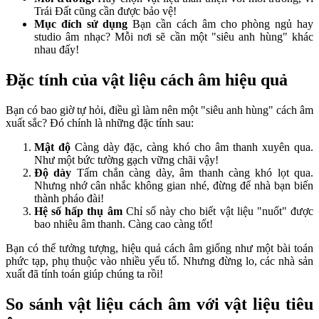
Trái Đất cũng cần được bảo vệ!
Mục đích sử dụng
Bạn cần cách âm cho phòng ngủ hay
studio âm nhạc? Mỗi nơi sẽ cần một "siêu anh hùng" khác
nhau đấy!
Đặc tính của vật liệu cách âm hiệu quả
Bạn có bao giờ tự hỏi, điều gì làm nên một "siêu anh hùng" cách âm
xuất sắc? Đó chính là những đặc tính sau:
Mật độ
Càng dày đặc, càng khó cho âm thanh xuyên qua.
Như một bức tường gạch vững chãi vậy!
Độ dày
Tấm chắn càng dày, âm thanh càng khó lọt qua.
Nhưng nhớ cân nhắc không gian nhé, đừng để nhà bạn biến
thành pháo đài!
Hệ số hấp thụ âm
Chỉ số này cho biết vật liệu "nuốt" được
bao nhiêu âm thanh. Càng cao càng tốt!
Bạn có thể tưởng tượng, hiệu quả cách âm giống như một bài toán
phức tạp, phụ thuộc vào nhiều yếu tố. Nhưng đừng lo, các nhà sản
xuất đã tính toán giúp chúng ta rồi!
So sánh vật liệu cách âm với vật liệu tiêu