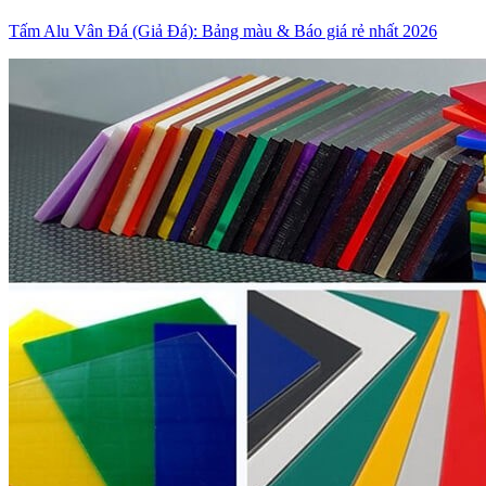
Tấm Alu Vân Đá (Giả Đá): Bảng màu & Báo giá rẻ nhất 2026