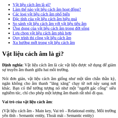
Vật liệu cách âm là gì?
Làm thế nào vật liệu cách âm hoạt động?
Các loại vật liệu cách âm phổ biến
Đặc tính của vật liệu cách âm hiệu quả
So sánh vật liệu cách âm với vật liệu tiêu âm
Ứng dụng của vật liệu cách âm trong đời sống
Lựa chọn vật liệu cách âm phù hợp
Quy trình thi công vật liệu cách âm
Xu hướng mới trong vật liệu cách âm
Vật liệu cách âm là gì?
Định nghĩa
: Vật liệu cách âm là các vật liệu được sử dụng để giảm
sự truyền âm thanh giữa hai môi trường.
Nói đơn giản, vật liệu cách âm giống như một tấm chắn thần kỳ,
ngăn không cho âm thanh "lăng xăng" chạy từ nơi này sang nơi
khác. Bạn có thể tưởng tượng nó như một "người gác cổng" siêu
nghiêm túc, chỉ cho phép một lượng âm thanh rất nhỏ đi qua.
Vai trò của vật liệu cách âm
:
(Vật liệu cách âm - Main key, Vai trò - Relational entity, Môi trường
yên tĩnh - Semantic entity, Thoải mái - Semantic entity)