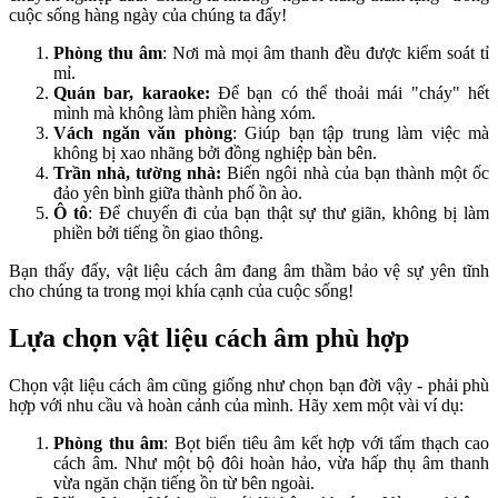
cuộc sống hàng ngày của chúng ta đấy!
Phòng thu âm
: Nơi mà mọi âm thanh đều được kiểm soát tỉ
mỉ.
Quán bar, karaoke:
Để bạn có thể thoải mái "cháy" hết
mình mà không làm phiền hàng xóm.
Vách ngăn văn phòng
: Giúp bạn tập trung làm việc mà
không bị xao nhãng bởi đồng nghiệp bàn bên.
Trần nhà, tường nhà:
Biến ngôi nhà của bạn thành một ốc
đảo yên bình giữa thành phố ồn ào.
Ô tô
: Để chuyến đi của bạn thật sự thư giãn, không bị làm
phiền bởi tiếng ồn giao thông.
Bạn thấy đấy, vật liệu cách âm đang âm thầm bảo vệ sự yên tĩnh
cho chúng ta trong mọi khía cạnh của cuộc sống!
Lựa chọn vật liệu cách âm phù hợp
Chọn vật liệu cách âm cũng giống như chọn bạn đời vậy - phải phù
hợp với nhu cầu và hoàn cảnh của mình. Hãy xem một vài ví dụ:
Phòng thu âm
: Bọt biển tiêu âm kết hợp với tấm thạch cao
cách âm. Như một bộ đôi hoàn hảo, vừa hấp thụ âm thanh
vừa ngăn chặn tiếng ồn từ bên ngoài.