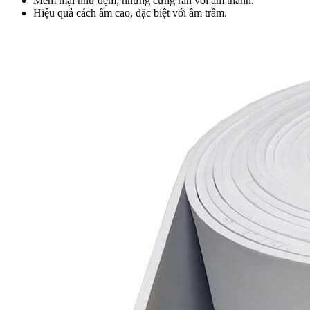
Mềm mại như đệm, nhưng cứng rắn với âm thanh.
Hiệu quả cách âm cao, đặc biệt với âm trầm.