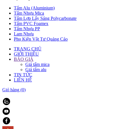
Tấm Alu (Aluminium)
Tấm Nhựa Mica
Tấm Lợp Lấy Sáng Polycarbonate
Tấm PVC Foamex
Tấm Nhựa PP
Lam Nhựa
Phụ Kiện Vật Tư Quảng Cáo
TRANG CHỦ
GIỚI THIỆU
BÁO GIÁ
Giá tấm mica
Giá tấm alu
TIN TỨC
LIÊN HỆ
Giỏ hàng
(0)