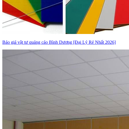
Báo giá vật tư quảng cáo Bình Dương [Đại Lý Rẻ Nhất 2026]