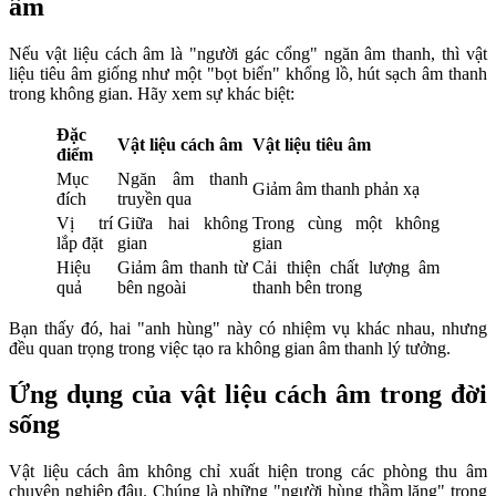
âm
Nếu vật liệu cách âm là "người gác cổng" ngăn âm thanh, thì vật
liệu tiêu âm giống như một "bọt biển" khổng lồ, hút sạch âm thanh
trong không gian. Hãy xem sự khác biệt:
Đặc
Vật liệu cách âm
Vật liệu tiêu âm
điểm
Mục
Ngăn âm thanh
Giảm âm thanh phản xạ
đích
truyền qua
Vị trí
Giữa hai không
Trong cùng một không
lắp đặt
gian
gian
Hiệu
Giảm âm thanh từ
Cải thiện chất lượng âm
quả
bên ngoài
thanh bên trong
Bạn thấy đó, hai "anh hùng" này có nhiệm vụ khác nhau, nhưng
đều quan trọng trong việc tạo ra không gian âm thanh lý tưởng.
Ứng dụng của vật liệu cách âm trong đời
sống
Vật liệu cách âm không chỉ xuất hiện trong các phòng thu âm
chuyên nghiệp đâu. Chúng là những "người hùng thầm lặng" trong