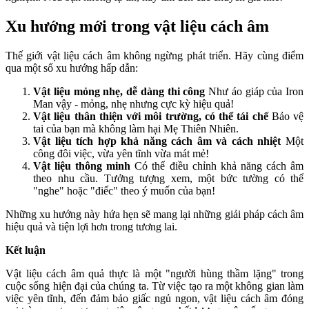
Xu hướng mới trong vật liệu cách âm
Thế giới vật liệu cách âm không ngừng phát triển. Hãy cùng điểm
qua một số xu hướng hấp dẫn:
Vật liệu mỏng nhẹ, dễ dàng thi công
Như áo giáp của Iron
Man vậy - mỏng, nhẹ nhưng cực kỳ hiệu quả!
Vật liệu thân thiện với môi trường, có thể tái chế
Bảo vệ
tai của bạn mà không làm hại Mẹ Thiên Nhiên.
Vật liệu tích hợp khả năng cách âm và cách nhiệt
Một
công đôi việc, vừa yên tĩnh vừa mát mẻ!
Vật liệu thông minh
Có thể điều chỉnh khả năng cách âm
theo nhu cầu. Tưởng tượng xem, một bức tường có thể
"nghe" hoặc "điếc" theo ý muốn của bạn!
Những xu hướng này hứa hẹn sẽ mang lại những giải pháp cách âm
hiệu quả và tiện lợi hơn trong tương lai.
Kết luận
Vật liệu cách âm quả thực là một "người hùng thầm lặng" trong
cuộc sống hiện đại của chúng ta. Từ việc tạo ra một không gian làm
việc yên tĩnh, đến đảm bảo giấc ngủ ngon, vật liệu cách âm đóng