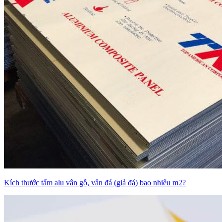
Kích thước tấm alu vân gỗ, vân đá (giả đá) bao nhiêu m2?