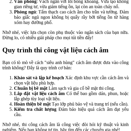
Văn phòng
: Vách ngăn với lõi bông khoáng. Vừa tạo không
gian riêng tư, vừa giảm tiếng ồn, lại còn an toàn cháy nổ.
Phòng ngủ
: Tấm thạch cao cách âm cho trần và tường. Đảm
bảo giấc ngủ ngon không bị quấy rầy bởi tiếng ồn từ hàng
xóm hay đường phố.
Nhớ nhé, việc lựa chọn còn phụ thuộc vào ngân sách của bạn nữa.
Đừng lo, có nhiều giải pháp cho mọi túi tiền đấy!
Quy trình thi công vật liệu cách âm
Bạn có tò mò về cách "siêu anh hùng" cách âm được đưa vào công
trình không? Đây là quy trình cơ bản:
Khảo sát và lập kế hoạch
Xác định khu vực cần cách âm và
chọn vật liệu phù hợp.
Chuẩn bị bề mặt
Làm sạch và gia cố bề mặt thi công.
Lắp đặt vật liệu cách âm
Có thể bao gồm dán, phun, hoặc
lắp ghép tùy loại vật liệu.
Hoàn thiện bề mặt
Tạo lớp phủ bảo vệ và trang trí (nếu cần).
Kiểm tra chất lượng
Đảm bảo hiệu quả cách âm đạt yêu
cầu.
Nhớ nhé, thi công cách âm là công việc đòi hỏi kỹ thuật và kinh
nghiệm. Nếu bạn không tự tin, hãy tìm đến các chuyên gia nhé!