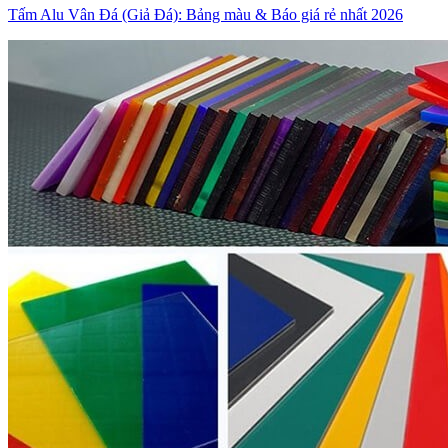
Tấm Alu Vân Đá (Giả Đá): Bảng màu & Báo giá rẻ nhất 2026