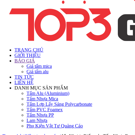
TRANG CHỦ
GIỚI THIỆU
BÁO GIÁ
Giá tấm mica
Giá tấm alu
TIN TỨC
LIÊN HỆ
DANH MỤC SẢN PHẨM
Tấm Alu (Aluminium)
Tấm Nhựa Mica
Tấm Lợp Lấy Sáng Polycarbonate
Tấm PVC Foamex
Tấm Nhựa PP
Lam Nhựa
Phụ Kiện Vật Tư Quảng Cáo