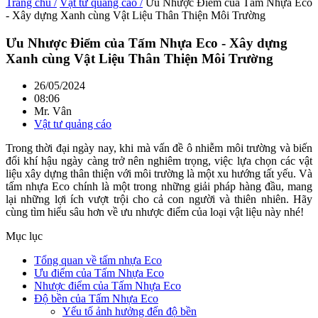
Trang chủ /
Vật tư quảng cáo /
Ưu Nhược Điểm của Tấm Nhựa Eco
- Xây dựng Xanh cùng Vật Liệu Thân Thiện Môi Trường
Ưu Nhược Điểm của Tấm Nhựa Eco - Xây dựng
Xanh cùng Vật Liệu Thân Thiện Môi Trường
26/05/2024
08:06
Mr. Vân
Vật tư quảng cáo
Trong thời đại ngày nay, khi mà vấn đề ô nhiễm môi trường và biến
đổi khí hậu ngày càng trở nên nghiêm trọng, việc lựa chọn các vật
liệu xây dựng thân thiện với môi trường là một xu hướng tất yếu. Và
tấm nhựa Eco chính là một trong những giải pháp hàng đầu, mang
lại những lợi ích vượt trội cho cả con người và thiên nhiên. Hãy
cùng tìm hiểu sâu hơn về ưu nhược điểm của loại vật liệu này nhé!
Mục lục
Tổng quan về tấm nhựa Eco
Ưu điểm của Tấm Nhựa Eco
Nhược điểm của Tấm Nhựa Eco
Độ bền của Tấm Nhựa Eco
Yếu tố ảnh hưởng đến độ bền