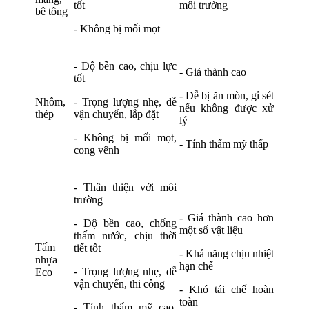
tốt
môi trường
bê tông
- Không bị mối mọt
- Độ bền cao, chịu lực
- Giá thành cao
tốt
- Dễ bị ăn mòn, gỉ sét
Nhôm,
- Trọng lượng nhẹ, dễ
nếu không được xử
thép
vận chuyển, lắp đặt
lý
- Không bị mối mọt,
- Tính thẩm mỹ thấp
cong vênh
- Thân thiện với môi
trường
- Giá thành cao hơn
- Độ bền cao, chống
một số vật liệu
thấm nước, chịu thời
Tấm
tiết tốt
- Khả năng chịu nhiệt
nhựa
hạn chế
- Trọng lượng nhẹ, dễ
Eco
vận chuyển, thi công
- Khó tái chế hoàn
toàn
- Tính thẩm mỹ cao,