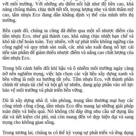
với môi trường. Với những ưu điểm nổi bật như độ bền cao, khả
năng chống thấm, chịu thời tiết tốt, trọng lượng nhẹ và tính thẩm mỹ
cao, tấm nhựa Eco đang dần khẳng định vị thế của mình trên thị
trường.
Bên cạnh đó, chúng ta cũng đã điểm qua một số nhược điểm của
tấm nhựa Eco, như giá thành cao, khả năng chịu nhiệt hạn chế và
khó tái chế hoàn toàn. Tuy nhiên, với sự phát triển không ngừng của
công nghệ và quy trình sản xuất, các nhà sản xuất đang nỗ lực cải
tiến sản phẩm để giảm thiểu nhược điểm và nâng cao chất lượng của
tấm nhựa Eco.
Trong bối cảnh biến đổi khí hậu và ô nhiễm môi trường ngày càng
trở nên nghiêm trọng, việc lựa chọn các vật liệu xây dựng xanh và
bền vững là một xu hướng tất yếu. Tấm nhựa Eco, với thành phần
chính từ nhựa tái chế và bột gỗ tự nhiên, đang góp phần vào nỗ lực
bảo vệ môi trường và phát triển bền vững.
Dù là xây dựng nhà ở, văn phòng, trung tâm thương mại hay các
công trình công cộng, tấm nhựa Eco đều mang lại những giải pháp
toàn diện và hiệu quả. Nó không chỉ đáp ứng nhu cầu sử dụng lâu
dài và tiết kiệm chi phí, mà còn mang đến vẻ đẹp hiện đại và sang
trọng cho không gian sống.
Trong tương lai, chúng ta có thể kỳ vọng sự phát triển và ứng dụng