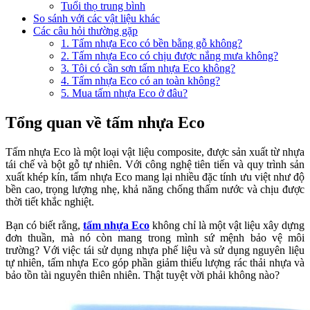
Tuổi thọ trung bình
So sánh với các vật liệu khác
Các câu hỏi thường gặp
1. Tấm nhựa Eco có bền bằng gỗ không?
2. Tấm nhựa Eco có chịu được nắng mưa không?
3. Tôi có cần sơn tấm nhựa Eco không?
4. Tấm nhựa Eco có an toàn không?
5. Mua tấm nhựa Eco ở đâu?
Tổng quan về tấm nhựa Eco
Tấm nhựa Eco là một loại vật liệu composite, được sản xuất từ nhựa
tái chế và bột gỗ tự nhiên. Với công nghệ tiên tiến và quy trình sản
xuất khép kín, tấm nhựa Eco mang lại nhiều đặc tính ưu việt như độ
bền cao, trọng lượng nhẹ, khả năng chống thấm nước và chịu được
thời tiết khắc nghiệt.
Bạn có biết rằng,
tấm nhựa Eco
không chỉ là một vật liệu xây dựng
đơn thuần, mà nó còn mang trong mình sứ mệnh bảo vệ môi
trường? Với việc tái sử dụng nhựa phế liệu và sử dụng nguyên liệu
tự nhiên, tấm nhựa Eco góp phần giảm thiểu lượng rác thải nhựa và
bảo tồn tài nguyên thiên nhiên. Thật tuyệt vời phải không nào?