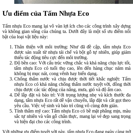
Ưu điểm của Tấm Nhựa Eco
Tấm nhựa Eco mang lại vô vàn lợi ích cho các công trình xây dựng
và không gian sống của chúng ta. Dưới đây là một số ưu điểm nổi
bật của loại vật liệu này:
Thân thiện với môi trường: Như đã đề cập, tấm nhựa Eco
được sản xuất từ nhựa tái chế và bột gỗ tự nhiên, giúp giảm
thiểu tác động tiêu cực đến môi trường.
Độ bền cao: Với cấu trúc vững chắc và khả năng chịu lực tốt,
tấm nhựa Eco có tuổi thọ cao, lên đến hàng chục năm mà
không bị mục nát, cong vênh hay biến dạng.
Chống thấm nước và chịu được thời tiết khắc nghiệt: Tấm
nhựa Eco có khả năng chống thấm nước tuyệt vời, đồng thời
chịu được các tác động của nắng, mưa, gió và độ ẩm cao.
Dễ lắp đặt và bảo trì: Với trọng lượng nhẹ và kích thước đa
dạng, tấm nhựa Eco rất dễ vận chuyển, lắp đặt và cắt gọt theo
yêu cầu. Việc vệ sinh và bảo trì cũng vô cùng đơn giản.
Tính thẩm mỹ cao: Tấm nhựa Eco có bề mặt phẳng mịn, màu
sắc tự nhiên và vân gỗ chân thực, mang lại vẻ đẹp sang trọng
và hiện đại cho các công trình.
Với những ưu điểm tuyệt vời này, tấm nhựa Eco đang ngày càng trở