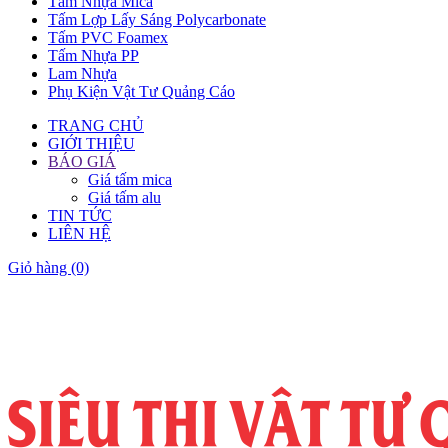
Tấm Nhựa Mica
Tấm Lợp Lấy Sáng Polycarbonate
Tấm PVC Foamex
Tấm Nhựa PP
Lam Nhựa
Phụ Kiện Vật Tư Quảng Cáo
TRANG CHỦ
GIỚI THIỆU
BÁO GIÁ
Giá tấm mica
Giá tấm alu
TIN TỨC
LIÊN HỆ
Giỏ hàng
(0)