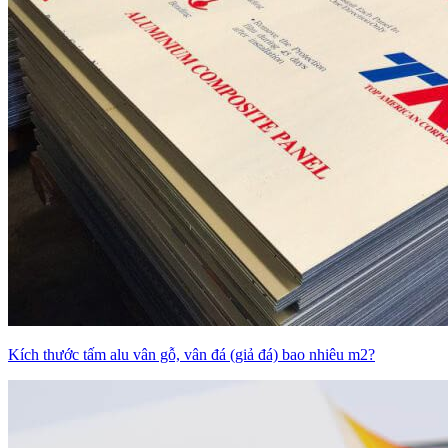
Kích thước tấm alu vân gỗ, vân đá (giả đá) bao nhiêu m2?