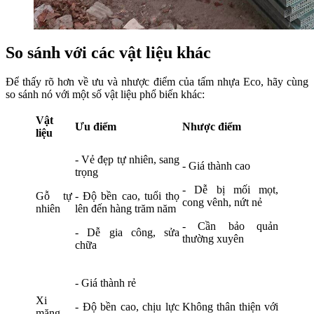
So sánh với các vật liệu khác
Để thấy rõ hơn về ưu và nhược điểm của tấm nhựa Eco, hãy cùng
so sánh nó với một số vật liệu phổ biến khác:
Vật
Ưu điểm
Nhược điểm
liệu
- Vẻ đẹp tự nhiên, sang
- Giá thành cao
trọng
- Dễ bị mối mọt,
Gỗ tự
- Độ bền cao, tuổi thọ
cong vênh, nứt nẻ
nhiên
lên đến hàng trăm năm
- Cần bảo quản
- Dễ gia công, sửa
thường xuyên
chữa
- Giá thành rẻ
Xi
- Độ bền cao, chịu lực
Không thân thiện với
măng,