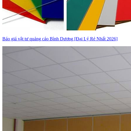
Báo giá vật tư quảng cáo Bình Dương [Đại Lý Rẻ Nhất 2026]