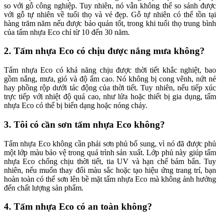
so với gỗ công nghiệp. Tuy nhiên, nó vẫn không thể so sánh được
với gỗ tự nhiên về tuổi thọ và vẻ đẹp. Gỗ tự nhiên có thể tồn tại
hàng trăm năm nếu được bảo quản tốt, trong khi tuổi thọ trung bình
của tấm nhựa Eco chỉ từ 10 đến 30 năm.
2. Tấm nhựa Eco có chịu được nắng mưa không?
Tấm nhựa Eco có khả năng chịu được thời tiết khắc nghiệt, bao
gồm nắng, mưa, gió và độ ẩm cao. Nó không bị cong vênh, nứt nẻ
hay phồng rộp dưới tác động của thời tiết. Tuy nhiên, nếu tiếp xúc
trực tiếp với nhiệt độ quá cao, như lửa hoặc thiết bị gia dụng, tấm
nhựa Eco có thể bị biến dạng hoặc nóng chảy.
3. Tôi có cần sơn tấm nhựa Eco không?
Tấm nhựa Eco không cần phải sơn phủ bổ sung, vì nó đã được phủ
một lớp màu bảo vệ trong quá trình sản xuất. Lớp phủ này giúp tấm
nhựa Eco chống chịu thời tiết, tia UV và hạn chế bám bẩn. Tuy
nhiên, nếu muốn thay đổi màu sắc hoặc tạo hiệu ứng trang trí, bạn
hoàn toàn có thể sơn lên bề mặt tấm nhựa Eco mà không ảnh hưởng
đến chất lượng sản phẩm.
4. Tấm nhựa Eco có an toàn không?