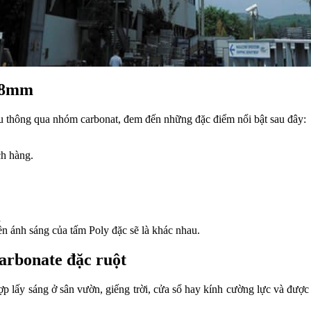
t 8mm
au thông qua nhóm carbonat, đem đến những đặc điểm nổi bật sau đây:
ch hàng.
a
ền ánh sáng của tấm Poly đặc sẽ là khác nhau.
arbonate đặc ruột
 lấy sáng ở sân vườn, giếng trời, cửa sổ hay kính cường lực và được 