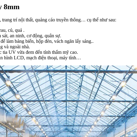
ày 8mm
rang trí nội thất, quảng cáo truyền thông… cụ thể như sau:
au, củ, quả .
 sát, an ninh, cơ động, quân sự.
để làm bảng biển, hộp đèn, vách ngăn lấy sáng..
ng và ngoài nhà.
c tia UV vừa đem đến tính thẩm mỹ cao.
màn hình LCD, mạch điện thoại, máy tính…