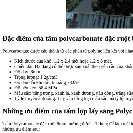
Đặc điểm của tấm polycarbonate đặc ruộ
Polycarbonate được cấu thành từ các phân tử polyme liên kết với nh
Kích thước của khổ: 1.2 x 2.4 mét hoặc 1.2 x 6 mét.
Chiều dài: Đa dạng có thể được sản xuất theo yêu cầu của khá
Độ dày: 8mm
Trọng lượng: 1.2g/cm3
Độ dãn dài khi đứt: khoảng 78.9%
Độ bền kéo: 58.4 MPa
Màu sắc: trắng trong, xanh lá, xanh dương, nâu đồng, trắng sữ
Tỷ lệ truyền ánh sáng: Tùy vào từng loại màu sắc mà tỷ lệ truy
Những ưu điểm của tấm lợp lấy sáng Polyc
Tấm Polycarbonate đặc ruột 8mm thường được sử dụng để làm mái lợp
những ưu điểm sau: