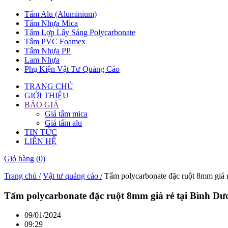
Tấm Alu (Aluminium)
Tấm Nhựa Mica
Tấm Lợp Lấy Sáng Polycarbonate
Tấm PVC Foamex
Tấm Nhựa PP
Lam Nhựa
Phụ Kiện Vật Tư Quảng Cáo
TRANG CHỦ
GIỚI THIỆU
BÁO GIÁ
Giá tấm mica
Giá tấm alu
TIN TỨC
LIÊN HỆ
Giỏ hàng
(0)
Trang chủ /
Vật tư quảng cáo /
Tấm polycarbonate đặc ruột 8mm giá 
Tấm polycarbonate đặc ruột 8mm giá rẻ tại Bình D
09/01/2024
09:29