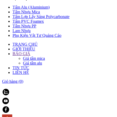
Tấm Alu (Aluminium)
Tấm Nhựa Mica
Tấm Lợp Lấy Sáng Polycarbonate
Tấm PVC Foamex
Tấm Nhựa PP
Lam Nhựa
Phụ Kiện Vật Tư Quảng Cáo
TRANG CHỦ
GIỚI THIỆU
BÁO GIÁ
Giá tấm mica
Giá tấm alu
TIN TỨC
LIÊN HỆ
Giỏ hàng
(0)