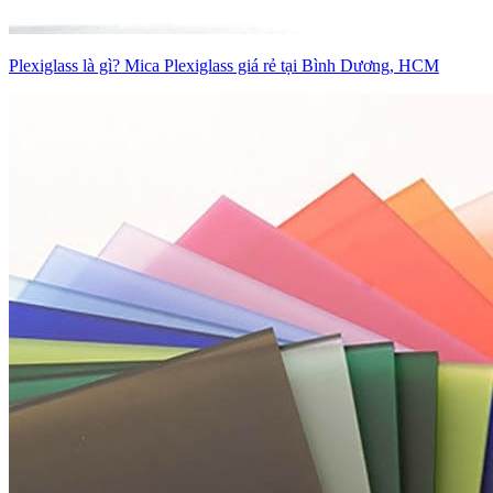
Plexiglass là gì? Mica Plexiglass giá rẻ tại Bình Dương, HCM