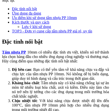
Mục lục
Đặc tính nổi bật
Ứng dụng đa dạng
Ưu điểm khi sử dụng tấm nhựa PP 10mm
Kích thước và quy cách
Lưu ý khi sử dụng
TOP3 - Đơn vị cung cấp tấm nhựa PP giá rẻ, uy tín
Đặc tính nổi bật
Tấm nhựa PP
10mm có nhiều đặc tính ưu việt, khiến nó trở thành
lựa chọn hàng đầu cho nhiều ứng dụng công nghiệp và thương mại.
Hãy cùng điểm qua những đặc tính nổi bật nhất:
Độ bền cao
: Bạn có thể yên tâm về khả năng chịu va đập và
chịu lực của tấm nhựa PP 10mm. Nó không dễ bị biến dạng,
giúp duy trì hình dạng và cấu trúc trong thời gian dài.
Kháng hóa chất
: Tấm nhựa này có khả năng chống lại sự ăn
mòn từ nhiều loại hóa chất, axit và kiềm. Điều này làm cho
nó trở nên lý tưởng cho các ứng dụng trong môi trường hóa
chất khắc nghiệt.
Chịu nhiệt tốt
: Với khả năng chịu được nhiệt độ lên đến
100°C, tấm nhựa PP 10mm phù hợp cho nhiều ứng dụng
trong môi trường nhiệt độ cao.