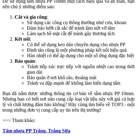
Để sử dụng tấm nhựa PP 10mm một cách hiệu quả và an toàn, bạn
nên chú ý những điểm sau:
Cắt và gia công
:
Sử dụng các công cụ thông thường như cưa, khoan
Đảm bảo lưỡi cắt sắc để tránh làm nứt vỡ tấm
Làm sạch bề mặt cắt để tránh gây thương tích
Kết nối
:
Có thể sử dụng keo dán chuyên dụng cho nhựa PP
Đinh tán cũng là một phương pháp kết nối hiệu quả
Hàn nhiệt có thể áp dụng cho một số ứng dụng đặc biệt
Bảo quản
:
Tránh tiếp xúc trực tiếp với nguồn nhiệt cao trong thời
gian dài
Bảo quản ở nơi khô ráo, thoáng mát
Tránh va đập mạnh để không làm biến dạng tấm
Bạn đã nắm được những thông tin cơ bản về tấm nhựa PP 10mm.
Nhưng bạn có biết nơi nào cung cấp loại vật liệu này với giá cả hợp
lý và chất lượng đảm bảo không? Hãy cùng tìm hiểu về TOP3 - một
trong những đơn vị cung cấp uy tín trên thị trường!
>>> Tham khảo:
Tấm nhựa PP Trắng, Trắng Sữa