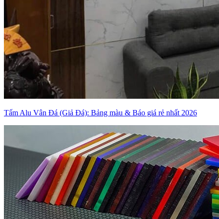
Tấm Alu Vân Đá (Giả Đá): Bảng màu & Báo giá rẻ nhất 2026