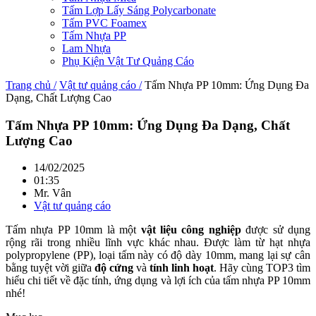
Tấm Lợp Lấy Sáng Polycarbonate
Tấm PVC Foamex
Tấm Nhựa PP
Lam Nhựa
Phụ Kiện Vật Tư Quảng Cáo
Trang chủ /
Vật tư quảng cáo /
Tấm Nhựa PP 10mm: Ứng Dụng Đa
Dạng, Chất Lượng Cao
Tấm Nhựa PP 10mm: Ứng Dụng Đa Dạng, Chất
Lượng Cao
14/02/2025
01:35
Mr. Vân
Vật tư quảng cáo
Tấm nhựa PP 10mm là một
vật liệu công nghiệp
được sử dụng
rộng rãi trong nhiều lĩnh vực khác nhau. Được làm từ hạt nhựa
polypropylene (PP), loại tấm này có độ dày 10mm, mang lại sự cân
bằng tuyệt vời giữa
độ cứng
và
tính linh hoạt
. Hãy cùng TOP3 tìm
hiểu chi tiết về đặc tính, ứng dụng và lợi ích của tấm nhựa PP 10mm
nhé!