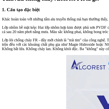
1. Cấu tạo đặc biệt
Khác hoàn toàn với những tấm alu truyền thống mà bạn thường thấy, 
Lớp nhôm bề mặt kép: Hai lớp nhôm hợp kim được phủ sơn PVDF chất
cả sau 20 năm phơi nắng mưa. Màu sắc không phai, không bong tróc
Lớp lõi chống cháy FR - đây mới chính là "trái tim" của công nghệ. 
trộn đều với các khoáng chất phụ gia như Magie Hidroxide hoặc Nhô
Không bắt lửa. Không cháy lan. Không khói độc. Ba "không" này có 