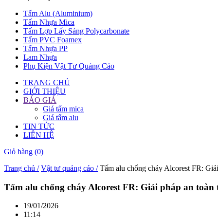
Tấm Alu (Aluminium)
Tấm Nhựa Mica
Tấm Lợp Lấy Sáng Polycarbonate
Tấm PVC Foamex
Tấm Nhựa PP
Lam Nhựa
Phụ Kiện Vật Tư Quảng Cáo
TRANG CHỦ
GIỚI THIỆU
BÁO GIÁ
Giá tấm mica
Giá tấm alu
TIN TỨC
LIÊN HỆ
Giỏ hàng
(0)
Trang chủ /
Vật tư quảng cáo /
Tấm alu chống cháy Alcorest FR: Giải 
Tấm alu chống cháy Alcorest FR: Giải pháp an toàn t
19/01/2026
11:14