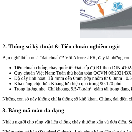
2. Thông số kỹ thuật & Tiêu chuẩn nghiêm ngặt
Bạn nghĩ thế nào là "đạt chuẩn"? Với Alcorest FR, đây là những con 
Tiêu chuẩn chống cháy quốc tế: Đạt cấp độ B1 theo DIN 4102-1
Quy chuẩn Việt Nam: Tuân thủ hoàn toàn QCVN 06:2021/B
Độ dày linh hoạt: Từ 4mm đến 6mm (lớp nhôm từ 0.3mm - 0.
Khả năng chịu lửa: Kháng lửa hiệu quả trong 90-120 phút
Trọng lượng nhẹ: Chỉ khoảng 5.5-7kg/m², giảm tải trọng đáng k
Những con số này không chỉ là thông số khô khan. Chúng đại diện cho 
3. Bảng mã màu đa dạng
Nhiều người cho rằng vật liệu chống cháy thường xấu và đơn điệu. S
Nhóm màu cơ bản (Standard Colors) - Lựa chọn hàng đầu cho dự án h