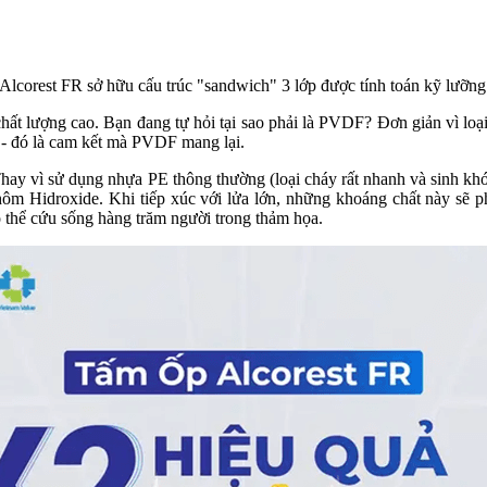
Alcorest FR sở hữu cấu trúc "sandwich" 3 lớp được tính toán kỹ lưỡng
 lượng cao. Bạn đang tự hỏi tại sao phải là PVDF? Đơn giản vì loại
 - đó là cam kết mà PVDF mang lại.
Thay vì sử dụng nhựa PE thông thường (loại cháy rất nhanh và sinh kh
m Hidroxide. Khi tiếp xúc với lửa lớn, những khoáng chất này sẽ ph
thể cứu sống hàng trăm người trong thảm họa.