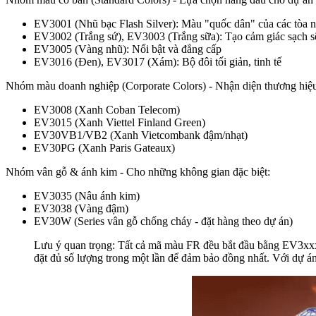
EV3001 (Nhũ bạc Flash Silver): Màu "quốc dân" của các tòa 
EV3002 (Trắng sứ), EV3003 (Trắng sữa): Tạo cảm giác sạch sẽ
EV3005 (Vàng nhũ): Nổi bật và đẳng cấp
EV3016 (Đen), EV3017 (Xám): Bộ đôi tối giản, tinh tế
Nhóm màu doanh nghiệp (Corporate Colors) - Nhận diện thương hiệ
EV3008 (Xanh Coban Telecom)
EV3015 (Xanh Viettel Finland Green)
EV30VB1/VB2 (Xanh Vietcombank đậm/nhạt)
EV30PG (Xanh Paris Gateaux)
Nhóm vân gỗ & ánh kim - Cho những không gian đặc biệt:
EV3035 (Nâu ánh kim)
EV3038 (Vàng đậm)
EV30W (Series vân gỗ chống cháy - đặt hàng theo dự án)
Lưu ý quan trọng: Tất cả mã màu FR đều bắt đầu bằng EV3xxx v
đặt đủ số lượng trong một lần để đảm bảo đồng nhất. Với dự án