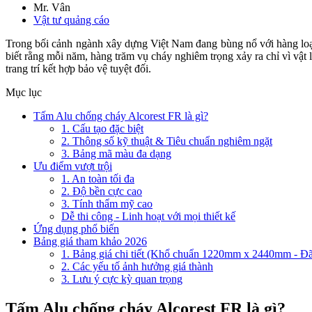
Mr. Vân
Vật tư quảng cáo
Trong bối cảnh ngành xây dựng Việt Nam đang bùng nổ với hàng loạt
biết rằng mỗi năm, hàng trăm vụ cháy nghiêm trọng xảy ra chỉ vì vật 
trang trí kết hợp bảo vệ tuyệt đối.
Mục lục
Tấm Alu chống cháy Alcorest FR là gì?
1. Cấu tạo đặc biệt
2. Thông số kỹ thuật & Tiêu chuẩn nghiêm ngặt
3. Bảng mã màu đa dạng
Ưu điểm vượt trội
1. An toàn tối đa
2. Độ bền cực cao
3. Tính thẩm mỹ cao
Dễ thi công - Linh hoạt với mọi thiết kế
Ứng dụng phổ biến
Bảng giá tham khảo 2026
1. Bảng giá chi tiết (Khổ chuẩn 1220mm x 2440mm - 
2. Các yếu tố ảnh hưởng giá thành
3. Lưu ý cực kỳ quan trọng
Tấm Alu chống cháy Alcorest FR là gì?