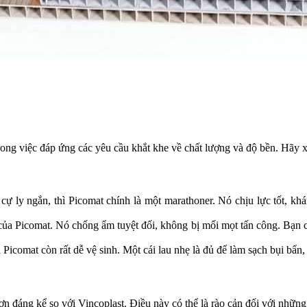
rong việc đáp ứng các yêu cầu khắt khe về chất lượng và độ bền. Hãy x
cự ly ngắn, thì Picomat chính là một marathoner. Nó chịu lực tốt, k
 của Picomat. Nó chống ẩm tuyệt đối, không bị mối mọt tấn công. Bạn 
icomat còn rất dễ vệ sinh. Một cái lau nhẹ là đủ để làm sạch bụi bẩn, 
ơn đáng kể so với Vincoplast. Điều này có thể là rào cản đối với những