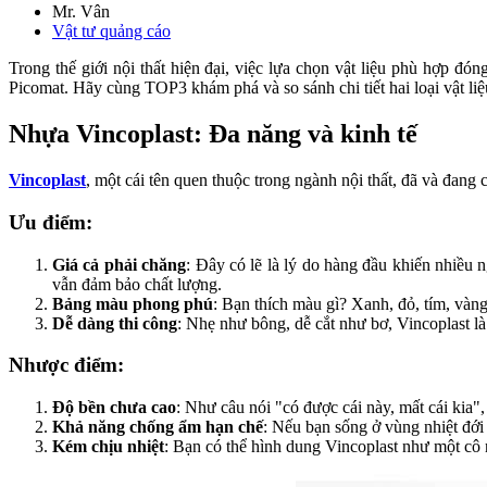
Mr. Vân
Vật tư quảng cáo
Trong thế giới nội thất hiện đại, việc lựa chọn vật liệu phù hợp đó
Picomat. Hãy cùng TOP3 khám phá và so sánh chi tiết hai loại vật li
Nhựa Vincoplast: Đa năng và kinh tế
Vincoplast
, một cái tên quen thuộc trong ngành nội thất, đã và đang 
Ưu điểm:
Giá cả phải chăng
: Đây có lẽ là lý do hàng đầu khiến nhiều 
vẫn đảm bảo chất lượng.
Bảng màu phong phú
: Bạn thích màu gì? Xanh, đỏ, tím, vàn
Dễ dàng thi công
: Nhẹ như bông, dễ cắt như bơ, Vincoplast là 
Nhược điểm:
Độ bền chưa cao
: Như câu nói "có được cái này, mất cái kia"
Khả năng chống ẩm hạn chế
: Nếu bạn sống ở vùng nhiệt đới 
Kém chịu nhiệt
: Bạn có thể hình dung Vincoplast như một cô 