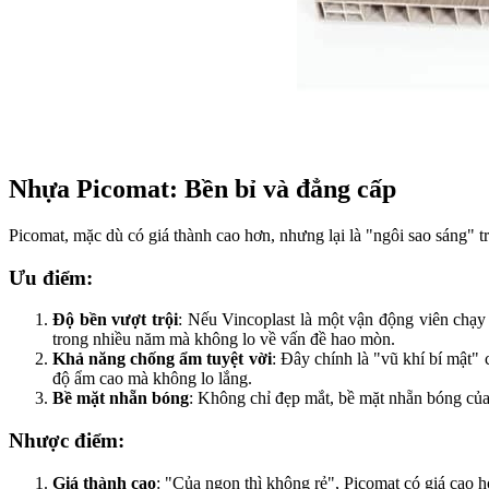
Nhựa Picomat: Bền bỉ và đẳng cấp
Picomat, mặc dù có giá thành cao hơn, nhưng lại là "ngôi sao sáng" t
Ưu điểm:
Độ bền vượt trội
: Nếu Vincoplast là một vận động viên chạy 
trong nhiều năm mà không lo về vấn đề hao mòn.
Khả năng chống ẩm tuyệt vời
: Đây chính là "vũ khí bí mật"
độ ẩm cao mà không lo lắng.
Bề mặt nhẵn bóng
: Không chỉ đẹp mắt, bề mặt nhẵn bóng của P
Nhược điểm:
Giá thành cao
: "Của ngon thì không rẻ", Picomat có giá cao h