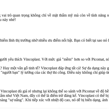
ng vai trò quan trọng không chỉ về mặt thẩm mỹ mà còn về tính năng s
ệu này nhé!
chiếm lĩnh thị trường nhờ nhiều ưu điểm nổi bật. Bạn có biết tại sao nó
người yêu thích Vincoplast. Với mức giá "mềm" hơn so với Picomat, nó
g? Hay một vân gỗ tinh tế? Vincoplast đáp ứng tất cả! Sự đa dạng này
"người bạn" lý tưởng của các thợ thi công. Điều này không chỉ giúp tiết
, Vincoplast dù giá rẻ nhưng lại không thể so sánh với Picomat về độ bề
ẩm như Việt Nam, đây có thể là điểm trừ đáng kể. Vincoplast có thể bị 
nàng "sợ nắng". Khi tiếp xúc với nhiệt độ cao, nó dễ bị biến dạng, ản