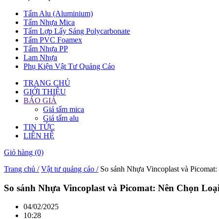
Tấm Alu (Aluminium)
Tấm Nhựa Mica
Tấm Lợp Lấy Sáng Polycarbonate
Tấm PVC Foamex
Tấm Nhựa PP
Lam Nhựa
Phụ Kiện Vật Tư Quảng Cáo
TRANG CHỦ
GIỚI THIỆU
BÁO GIÁ
Giá tấm mica
Giá tấm alu
TIN TỨC
LIÊN HỆ
Giỏ hàng
(0)
Trang chủ /
Vật tư quảng cáo /
So sánh Nhựa Vincoplast và Picomat
So sánh Nhựa Vincoplast và Picomat: Nên Chọn Loạ
04/02/2025
10:28