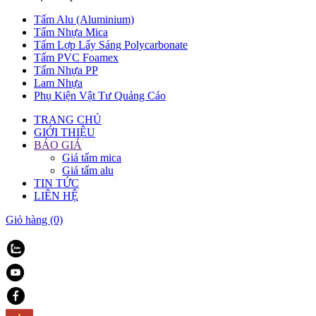
Tấm Alu (Aluminium)
Tấm Nhựa Mica
Tấm Lợp Lấy Sáng Polycarbonate
Tấm PVC Foamex
Tấm Nhựa PP
Lam Nhựa
Phụ Kiện Vật Tư Quảng Cáo
TRANG CHỦ
GIỚI THIỆU
BÁO GIÁ
Giá tấm mica
Giá tấm alu
TIN TỨC
LIÊN HỆ
Giỏ hàng
(0)