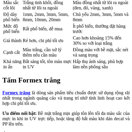
Màu sắc
Trắng tinh khôi, đồng
Màu đồng nhất từ lõi ra ngoài
cốt lõi
nhất từ lõi ra ngoài
(đen, đỏ, vàng, xanh)
Độ dày
1mm, 2mm, 3mm, 5mm,
Chủ yếu 2mm, 3mm, 5mm và
phổ biến
8mm, 10mm, 20mm
8mm
Mức độ
Ít phổ biến, thường đặt hàng
Rất phổ biến, dễ mua
phổ biến
trước
Cao hơn khoảng 15% đến
Giá thành
Rẻ hơn, chi phí tối ưu
30% so với loại trắng
Màu trắng, cần xử lý
Đồng màu với bề mặt, sắc nét
Cạnh cắt
thêm nếu cần màu
và sang trọng
Khả năng
Bắt sáng tốt, tôn màu mực
Hấp thụ ánh sáng, phù hợp
in ấn
in UV
làm nền phông sâu
Tấm Formex trắng
Formex trắng
là dòng sản phẩm tiêu chuẩn được sử dụng rộng rãi
nhất trong ngành quảng cáo và trang trí nhờ tính linh hoạt cao kết
hợp chi phí tối ưu.
Ưu điểm nổi bật:
Bề mặt trắng mịn giúp tôn lên tối đa màu sắc của
mực in khi in UV trực tiếp, hoặc tăng độ bắt màu khi dán decal và
PP lên trên.