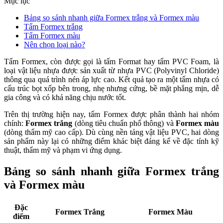
Mục lục
Bảng so sánh nhanh giữa Formex trắng và Formex màu
Tấm Formex trắng
Tấm Formex màu
Nên chọn loại nào?
Tấm Formex, còn được gọi là tấm Format hay tấm PVC Foam, là
loại vật liệu nhựa được sản xuất từ nhựa PVC (Polyvinyl Chloride)
thông qua quá trình nén áp lực cao. Kết quả tạo ra một tấm nhựa có
cấu trúc bọt xốp bên trong, nhẹ nhưng cứng, bề mặt phẳng mịn, dễ
gia công và có khả năng chịu nước tốt.
Trên thị trường hiện nay, tấm Formex được phân thành hai nhóm
chính:
Formex trắng
(dòng tiêu chuẩn phổ thông) và
Formex màu
(dòng thẩm mỹ cao cấp). Dù cùng nền tảng vật liệu PVC, hai dòng
sản phẩm này lại có những điểm khác biệt đáng kể về đặc tính kỹ
thuật, thẩm mỹ và phạm vi ứng dụng.
Bảng so sánh nhanh giữa Formex trắng
và Formex màu
Đặc
Formex Trắng
Formex Màu
điểm