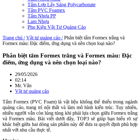
Tấm Lợp Lấy Sáng Polycarbonate
Tấm PVC Foamex
Tấm Nhựa PP
Lam Nhựa
Phụ Kiện Vật Tư Quảng Cáo
Trang chủ /
Vật tư quảng cáo /
Phân biệt tấm Formex trắng và
Formex màu: Đặc điểm, ứng dụng và nên chọn loại nào?
Phân biệt tấm Formex trắng và Formex màu: Đặc
điểm, ứng dụng và nên chọn loại nào?
29/05/2026
02:14
Mr. Vân
Vật tư quảng cáo
Tấm Formex (PVC Foam) là vật liệu không thể thiếu trong ngành
quảng cáo, trang trí nội thất và làm mô hình kiến trúc. Tuy nhiên,
nhiều người vẫn còn lúng túng khi phải lựa chọn giữa Formex trắng
và Formex màu. Bài viết dưới đây, TOP3 sẽ giúp bạn hiểu rõ sự
khác biệt giữa hai dòng sản phẩm này để đưa ra quyết định phù hợp
nhất với nhu cầu thực tế.