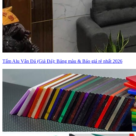
Tấm Alu Vân Đá (Giả Đá): Bảng màu & Báo giá rẻ nhất 2026