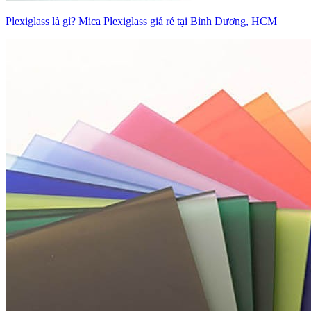
Plexiglass là gì? Mica Plexiglass giá rẻ tại Bình Dương, HCM