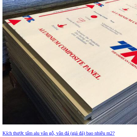
Kích thước tấm alu vân gỗ, vân đá (giả đá) bao nhiêu m2?