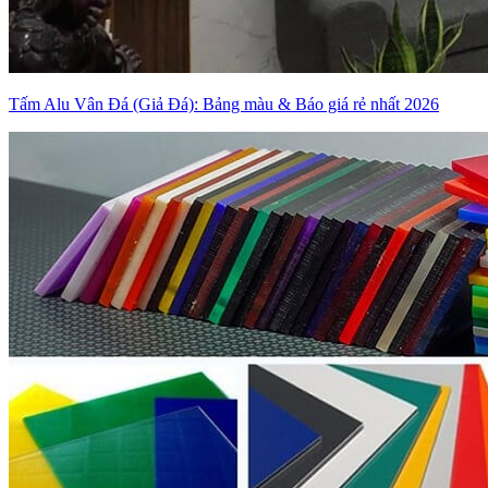
Tấm Alu Vân Đá (Giả Đá): Bảng màu & Báo giá rẻ nhất 2026