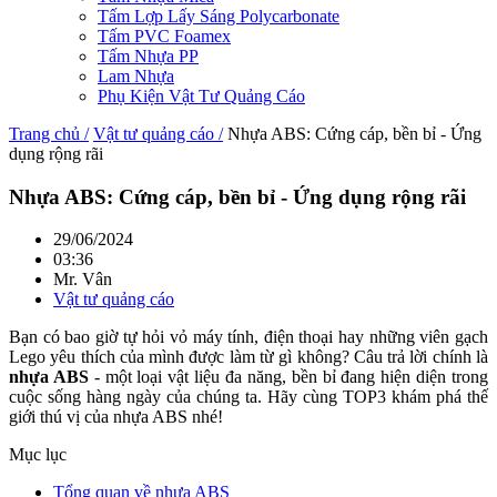
Tấm Lợp Lấy Sáng Polycarbonate
Tấm PVC Foamex
Tấm Nhựa PP
Lam Nhựa
Phụ Kiện Vật Tư Quảng Cáo
Trang chủ /
Vật tư quảng cáo /
Nhựa ABS: Cứng cáp, bền bỉ - Ứng
dụng rộng rãi
Nhựa ABS: Cứng cáp, bền bỉ - Ứng dụng rộng rãi
29/06/2024
03:36
Mr. Vân
Vật tư quảng cáo
Bạn có bao giờ tự hỏi vỏ máy tính, điện thoại hay những viên gạch
Lego yêu thích của mình được làm từ gì không? Câu trả lời chính là
nhựa ABS
- một loại vật liệu đa năng, bền bỉ đang hiện diện trong
cuộc sống hàng ngày của chúng ta. Hãy cùng TOP3 khám phá thế
giới thú vị của nhựa ABS nhé!
Mục lục
Tổng quan về nhựa ABS