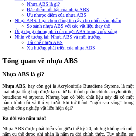
Nhựa ABS là gì?
Đặc điểm nổi bật của nhựa ABS
Ưu nhược điểm của nhựa ABS
Nhựa ABS: Lựa chọn đáng tin cậy cho nhiều sản phẩm
So sánh nhựa ABS với các vật liệu thay thế
Ứng dụng phong phú của nhựa ABS trong cuộc sống
Nhìn về tương lai: Nhựa ABS và môi trường
Tái chế nhựa ABS
Xu hướng phát triển của nhựa ABS
Tổng quan về nhựa ABS
Nhựa ABS là gì?
Nhựa ABS
, hay còn gọi là Acrylonitrile Butadiene Styrene, là một
loại nhựa tổng hợp được tạo ra từ ba thành phần chính: acrylonitrile,
butadiene và styrene. Nhưng bạn có biết, chất liệu này đã có một
hành trình dài và thú vị trước khi trở thành "ngôi sao sáng" trong
ngành công nghiệp vật liệu hiện đại?
Ra đời vào năm nào?
Nhựa ABS được phát triển vào giữa thế kỷ 20, nhưng không có một
năm cụ thể được ghi nhận là năm ra đời chính thức. Tuy nhiên, sự