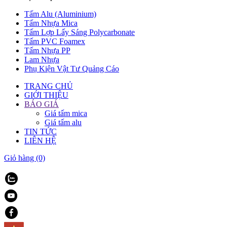
Tấm Alu (Aluminium)
Tấm Nhựa Mica
Tấm Lợp Lấy Sáng Polycarbonate
Tấm PVC Foamex
Tấm Nhựa PP
Lam Nhựa
Phụ Kiện Vật Tư Quảng Cáo
TRANG CHỦ
GIỚI THIỆU
BÁO GIÁ
Giá tấm mica
Giá tấm alu
TIN TỨC
LIÊN HỆ
Giỏ hàng
(0)