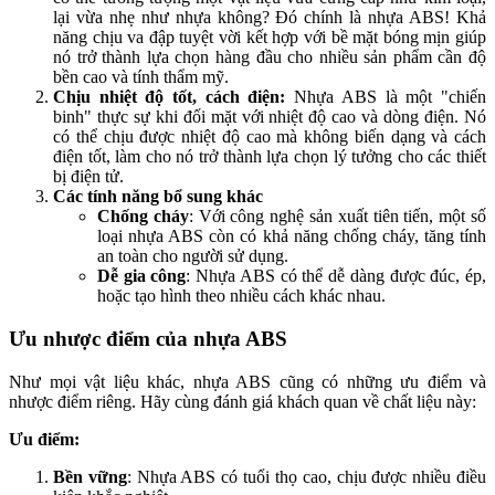
lại vừa nhẹ như nhựa không? Đó chính là nhựa ABS! Khả
năng chịu va đập tuyệt vời kết hợp với bề mặt bóng mịn giúp
nó trở thành lựa chọn hàng đầu cho nhiều sản phẩm cần độ
bền cao và tính thẩm mỹ.
Chịu nhiệt độ tốt, cách điện:
Nhựa ABS là một "chiến
binh" thực sự khi đối mặt với nhiệt độ cao và dòng điện. Nó
có thể chịu được nhiệt độ cao mà không biến dạng và cách
điện tốt, làm cho nó trở thành lựa chọn lý tưởng cho các thiết
bị điện tử.
Các tính năng bổ sung khác
Chống cháy
: Với công nghệ sản xuất tiên tiến, một số
loại nhựa ABS còn có khả năng chống cháy, tăng tính
an toàn cho người sử dụng.
Dễ gia công
: Nhựa ABS có thể dễ dàng được đúc, ép,
hoặc tạo hình theo nhiều cách khác nhau.
Ưu nhược điểm của nhựa ABS
Như mọi vật liệu khác, nhựa ABS cũng có những ưu điểm và
nhược điểm riêng. Hãy cùng đánh giá khách quan về chất liệu này:
Ưu điểm:
Bền vững
: Nhựa ABS có tuổi thọ cao, chịu được nhiều điều