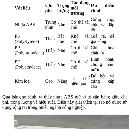
Tác động
Chi
Trọng
Ưu điểm
Vật liệu
môi
phí
lượng
chính
trường
Cứng cáp,
Trung
Có thể tái
Nhựa ABS
Nhẹ
chịu va đập
bình
chế
tốt
PS
Rất
Khó tái
Giá rẻ, dễ
Thấp
(Polystyrene)
nhẹ
chế
gia công
PP
Có thể tái
Chịu hóa
Thấp
Nhẹ
(Polypropylene)
chế
chất tốt
Linh hoạt,
PE
Có thể tái
Thấp
Nhẹ
chống thấm
(Polyethylene)
chế
nước
Độ bền và
Tái chế
Kim loại
Cao
Nặng
cứng cáp
hiệu quả
cao
Qua bảng so sánh, ta thấy nhựa ABS giữ vị trí cân bằng giữa chi
phí, trọng lượng và hiệu suất. Điều này giải thích tại sao nó được sử
dụng rộng rãi trong nhiều ngành công nghiệp.