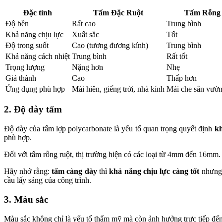
Đặc tính
Tấm Đặc Ruột
Tấm Rỗng
Độ bền
Rất cao
Trung bình
Khả năng chịu lực
Xuất sắc
Tốt
Độ trong suốt
Cao (tương đương kính)
Trung bình
Khả năng cách nhiệt
Trung bình
Rất tốt
Trọng lượng
Nặng hơn
Nhẹ
Giá thành
Cao
Thấp hơn
Ứng dụng phù hợp
Mái hiên, giếng trời, nhà kính
Mái che sân vườn
2. Độ dày tấm
Độ dày của tấm lợp polycarbonate là yếu tố quan trọng quyết định
kh
phù hợp.
Đối với tấm rỗng ruột, thị trường hiện có các loại từ 4mm đến 16m
Hãy nhớ rằng:
tấm càng dày
thì
khả năng chịu lực càng tốt
nhưng 
cầu lấy sáng của công trình.
3. Màu sắc
Màu sắc không chỉ là yếu tố thẩm mỹ mà còn ảnh hưởng trực tiếp đế