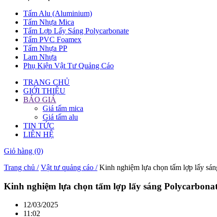
Tấm Alu (Aluminium)
Tấm Nhựa Mica
Tấm Lợp Lấy Sáng Polycarbonate
Tấm PVC Foamex
Tấm Nhựa PP
Lam Nhựa
Phụ Kiện Vật Tư Quảng Cáo
TRANG CHỦ
GIỚI THIỆU
BÁO GIÁ
Giá tấm mica
Giá tấm alu
TIN TỨC
LIÊN HỆ
Giỏ hàng
(0)
Trang chủ /
Vật tư quảng cáo /
Kinh nghiệm lựa chọn tấm lợp lấy sán
Kinh nghiệm lựa chọn tấm lợp lấy sáng Polycarbona
12/03/2025
11:02