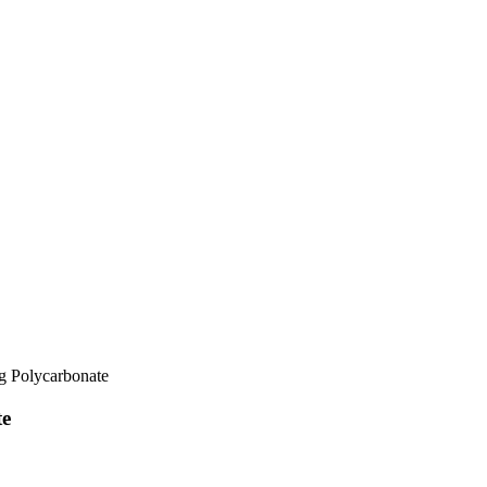
g Polycarbonate
te