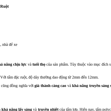
 Ruột
, nhà để xe
ả năng chịu lực
và
tuổi thọ
của sản phẩm. Tùy thuộc vào mục đích sử 
m. Với tấm đặc ruột, độ dày thường dao động từ 2mm đến 12mm.
cũng đồng nghĩa với
giá thành càng cao
và
khả năng truyền sáng 
n
khả năng lấy sáng
và
truyền nhiệt
của tấm lợp. Hiện nay, tấm poly