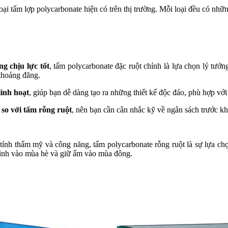
loại tấm lợp polycarbonate hiện có trên thị trường. Mỗi loại đều có nh
g chịu lực tốt
, tấm polycarbonate đặc ruột chính là lựa chọn lý tưở
 thoáng đãng.
linh hoạt
, giúp bạn dễ dàng tạo ra những thiết kế độc đáo, phù hợp vớ
 so với tấm rỗng ruột
, nên bạn cần cân nhắc kỹ về ngân sách trước kh
nh thẩm mỹ và công năng, tấm polycarbonate rỗng ruột là sự lựa chọ
trình vào mùa hè và giữ ấm vào mùa đông.