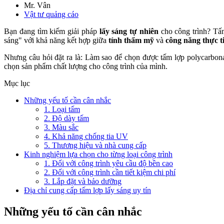
Mr. Vân
Vật tư quảng cáo
Bạn đang tìm kiếm giải pháp
lấy sáng tự nhiên
cho công trình? Tấm
sáng" với khả năng kết hợp giữa
tính thẩm mỹ
và
công năng thực t
Nhưng câu hỏi đặt ra là: Làm sao để chọn được tấm lợp polycarbona
chọn sản phẩm chất lượng cho công trình của mình.
Mục lục
Những yếu tố cần cân nhắc
1. Loại tấm
2. Độ dày tấm
3. Màu sắc
4. Khả năng chống tia UV
5. Thương hiệu và nhà cung cấp
Kinh nghiệm lựa chọn cho từng loại công trình
1. Đối với công trình yêu cầu độ bền cao
2. Đối với công trình cần tiết kiệm chi phí
3. Lắp đặt và bảo dưỡng
Địa chỉ cung cấp tấm lợp lấy sáng uy tín
Những yếu tố cần cân nhắc