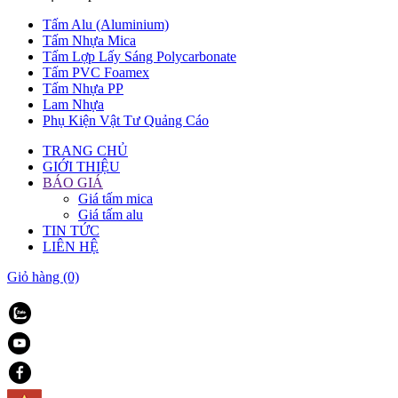
Tấm Alu (Aluminium)
Tấm Nhựa Mica
Tấm Lợp Lấy Sáng Polycarbonate
Tấm PVC Foamex
Tấm Nhựa PP
Lam Nhựa
Phụ Kiện Vật Tư Quảng Cáo
TRANG CHỦ
GIỚI THIỆU
BÁO GIÁ
Giá tấm mica
Giá tấm alu
TIN TỨC
LIÊN HỆ
Giỏ hàng
(0)