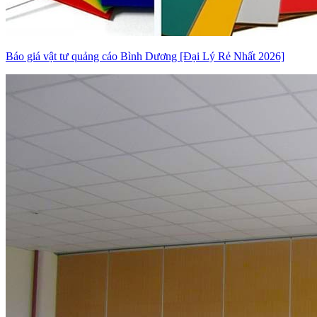
Báo giá vật tư quảng cáo Bình Dương [Đại Lý Rẻ Nhất 2026]