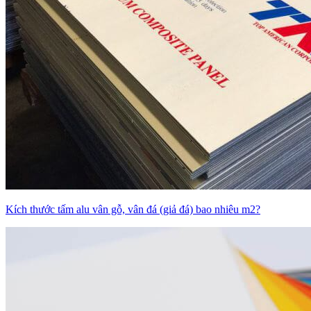
Kích thước tấm alu vân gỗ, vân đá (giả đá) bao nhiêu m2?