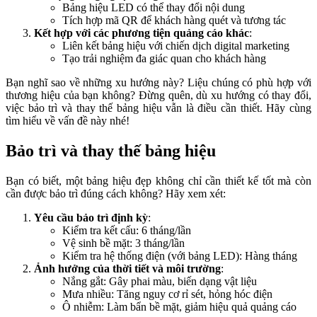
Bảng hiệu LED có thể thay đổi nội dung
Tích hợp mã QR để khách hàng quét và tương tác
Kết hợp với các phương tiện quảng cáo khác
:
Liên kết bảng hiệu với chiến dịch digital marketing
Tạo trải nghiệm đa giác quan cho khách hàng
Bạn nghĩ sao về những xu hướng này? Liệu chúng có phù hợp với
thương hiệu của bạn không? Đừng quên, dù xu hướng có thay đổi,
việc bảo trì và thay thế bảng hiệu vẫn là điều cần thiết. Hãy cùng
tìm hiểu về vấn đề này nhé!
Bảo trì và thay thế bảng hiệu
Bạn có biết, một bảng hiệu đẹp không chỉ cần thiết kế tốt mà còn
cần được bảo trì đúng cách không? Hãy xem xét:
Yêu cầu bảo trì định kỳ
:
Kiểm tra kết cấu: 6 tháng/lần
Vệ sinh bề mặt: 3 tháng/lần
Kiểm tra hệ thống điện (với bảng LED): Hàng tháng
Ảnh hưởng của thời tiết và môi trường
:
Nắng gắt: Gây phai màu, biến dạng vật liệu
Mưa nhiều: Tăng nguy cơ rỉ sét, hỏng hóc điện
Ô nhiễm: Làm bẩn bề mặt, giảm hiệu quả quảng cáo