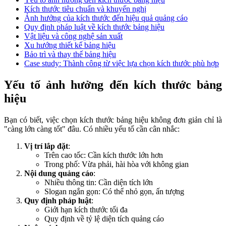
Kích thước tiêu chuẩn và khuyến nghị
Ảnh hưởng của kích thước đến hiệu quả quảng cáo
Quy định pháp luật về kích thước bảng hiệu
Vật liệu và công nghệ sản xuất
Xu hướng thiết kế bảng hiệu
Bảo trì và thay thế bảng hiệu
Case study: Thành công từ việc lựa chọn kích thước phù hợp
Yếu tố ảnh hưởng đến kích thước bảng
hiệu
Bạn có biết, việc chọn kích thước bảng hiệu không đơn giản chỉ là
"càng lớn càng tốt" đâu. Có nhiều yếu tố cần cân nhắc:
Vị trí lắp đặt
:
Trên cao tốc: Cần kích thước lớn hơn
Trong phố: Vừa phải, hài hòa với không gian
Nội dung quảng cáo
:
Nhiều thông tin: Cần diện tích lớn
Slogan ngắn gọn: Có thể nhỏ gọn, ấn tượng
Quy định pháp luật
:
Giới hạn kích thước tối đa
Quy định về tỷ lệ diện tích quảng cáo