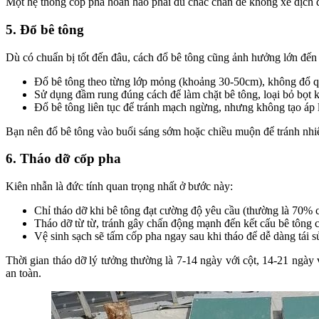
Một hệ thống cốp pha hoàn hảo phải đủ chắc chắn để không xê dịch d
5. Đổ bê tông
Dù có chuẩn bị tốt đến đâu, cách đổ bê tông cũng ảnh hưởng lớn đến 
Đổ bê tông theo từng lớp mỏng (khoảng 30-50cm), không đổ qu
Sử dụng đầm rung đúng cách để làm chặt bê tông, loại bỏ bọt k
Đổ bê tông liên tục để tránh mạch ngừng, nhưng không tạo áp 
Bạn nên đổ bê tông vào buổi sáng sớm hoặc chiều muộn để tránh nhiệ
6. Tháo dỡ cốp pha
Kiên nhẫn là đức tính quan trọng nhất ở bước này:
Chỉ tháo dỡ khi bê tông đạt cường độ yêu cầu (thường là 70% c
Tháo dỡ từ từ, tránh gây chấn động mạnh đến kết cấu bê tông 
Vệ sinh sạch sẽ tấm cốp pha ngay sau khi tháo để dễ dàng tái 
Thời gian tháo dỡ lý tưởng thường là 7-14 ngày với cột, 14-21 ngày
an toàn.