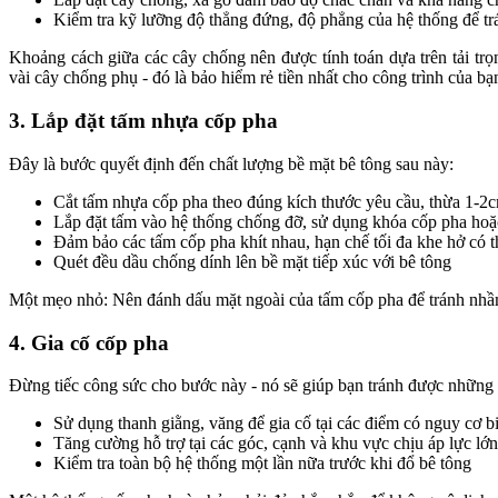
Kiểm tra kỹ lưỡng độ thẳng đứng, độ phẳng của hệ thống để trá
Khoảng cách giữa các cây chống nên được tính toán dựa trên tải tr
vài cây chống phụ - đó là bảo hiểm rẻ tiền nhất cho công trình của bạ
3. Lắp đặt tấm nhựa cốp pha
Đây là bước quyết định đến chất lượng bề mặt bê tông sau này:
Cắt tấm nhựa cốp pha theo đúng kích thước yêu cầu, thừa 1-2c
Lắp đặt tấm vào hệ thống chống đỡ, sử dụng khóa cốp pha hoặc
Đảm bảo các tấm cốp pha khít nhau, hạn chế tối đa khe hở có th
Quét đều dầu chống dính lên bề mặt tiếp xúc với bê tông
Một mẹo nhỏ: Nên đánh dấu mặt ngoài của tấm cốp pha để tránh nhầm 
4. Gia cố cốp pha
Đừng tiếc công sức cho bước này - nó sẽ giúp bạn tránh được những r
Sử dụng thanh giằng, văng để gia cố tại các điểm có nguy cơ b
Tăng cường hỗ trợ tại các góc, cạnh và khu vực chịu áp lực lớn
Kiểm tra toàn bộ hệ thống một lần nữa trước khi đổ bê tông