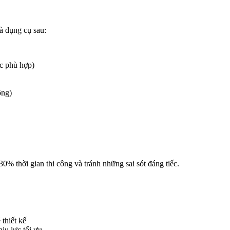
và dụng cụ sau:
c phù hợp)
ông)
0% thời gian thi công và tránh những sai sót đáng tiếc.
 thiết kế
ịu lực tối ưu