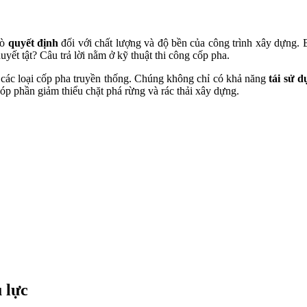
rò
quyết định
đối với chất lượng và độ bền của công trình xây dựng. B
yết tật? Câu trả lời nằm ở kỹ thuật thi công cốp pha.
 các loại cốp pha truyền thống. Chúng không chỉ có khả năng
tái sử d
góp phần giảm thiểu chặt phá rừng và rác thải xây dựng.
 lực