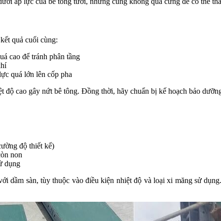
ưới áp lực của bê tông tươi, nhưng cũng không quá cứng để có thể thá
kết quả cuối cùng:
á cao để tránh phân tầng
hí
lực quá lớn lên cốp pha
t độ cao gây nứt bê tông. Đồng thời, hãy chuẩn bị kế hoạch bảo dưỡng
ường độ thiết kế)
còn non
sử dụng
 với dầm sàn, tùy thuộc vào điều kiện nhiệt độ và loại xi măng sử dụ