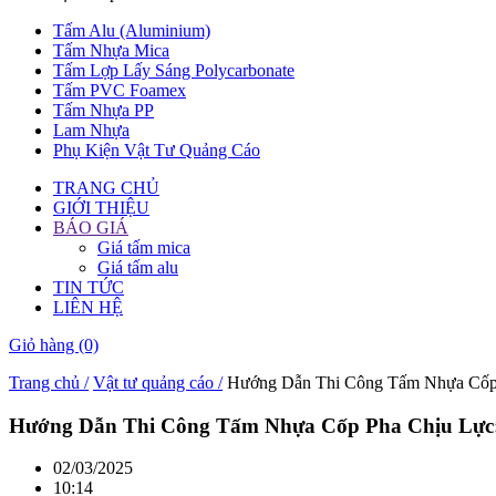
Tấm Alu (Aluminium)
Tấm Nhựa Mica
Tấm Lợp Lấy Sáng Polycarbonate
Tấm PVC Foamex
Tấm Nhựa PP
Lam Nhựa
Phụ Kiện Vật Tư Quảng Cáo
TRANG CHỦ
GIỚI THIỆU
BÁO GIÁ
Giá tấm mica
Giá tấm alu
TIN TỨC
LIÊN HỆ
Giỏ hàng
(0)
Trang chủ /
Vật tư quảng cáo /
Hướng Dẫn Thi Công Tấm Nhựa Cốp 
Hướng Dẫn Thi Công Tấm Nhựa Cốp Pha Chịu Lực: 
02/03/2025
10:14