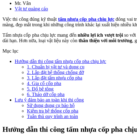
Mr. Vân
Vật tư quảng cáo
Việc thi công đúng kỹ thuật
tấm nhựa cốp pha chịu lực
đóng vai t
màng, đẹp mắt trong khi những công trình khác lại xuất hiện nhiều khu
Tấm nhựa cốp pha chịu lực mang đến
nhiều lợi ích vượt trội
so với
dài hạn. Hơn nữa, loại vật liệu này còn
thân thiện với môi trường
, 
Mục lục
Hướng dẫn thi công tấm nhựa cốp pha chịu lực
1. Chuẩn bị vật tư và dụng cụ
2. Lắp đặt hệ thống chống đỡ
3. Lắp đặt tấm nhựa cốp pha
4. Gia cố cốp pha
5. Đổ bê tông
6. Tháo dỡ cốp pha
Lưu ý đảm bảo an toàn khi thi công
Sử dụng dụng cụ bảo hộ
Kiểm tra hệ thống cốp pha
Tuân thủ quy trình an toàn
Hướng dẫn thi công tấm nhựa cốp pha chịu