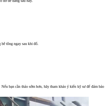
o dỡ dễ dàng sau này.
 bê tông ngay sau khi đổ.
ng. Nếu bạn cần tháo sớm hơn, hãy tham khảo ý kiến kỹ sư để đảm bảo