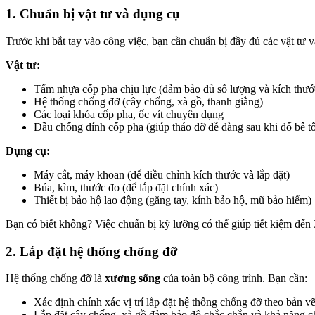
1. Chuẩn bị vật tư và dụng cụ
Trước khi bắt tay vào công việc, bạn cần chuẩn bị đầy đủ các vật tư 
Vật tư:
Tấm nhựa cốp pha chịu lực (đảm bảo đủ số lượng và kích thướ
Hệ thống chống đỡ (cây chống, xà gồ, thanh giằng)
Các loại khóa cốp pha, ốc vít chuyên dụng
Dầu chống dính cốp pha (giúp tháo dỡ dễ dàng sau khi đổ bê t
Dụng cụ:
Máy cắt, máy khoan (để điều chỉnh kích thước và lắp đặt)
Búa, kìm, thước đo (để lắp đặt chính xác)
Thiết bị bảo hộ lao động (găng tay, kính bảo hộ, mũ bảo hiểm)
Bạn có biết không? Việc chuẩn bị kỹ lưỡng có thể giúp tiết kiệm đến 3
2. Lắp đặt hệ thống chống đỡ
Hệ thống chống đỡ là
xương sống
của toàn bộ công trình. Bạn cần:
Xác định chính xác vị trí lắp đặt hệ thống chống đỡ theo bản vẽ
Lắp đặt cây chống, xà gồ đảm bảo độ chắc chắn và khả năng ch