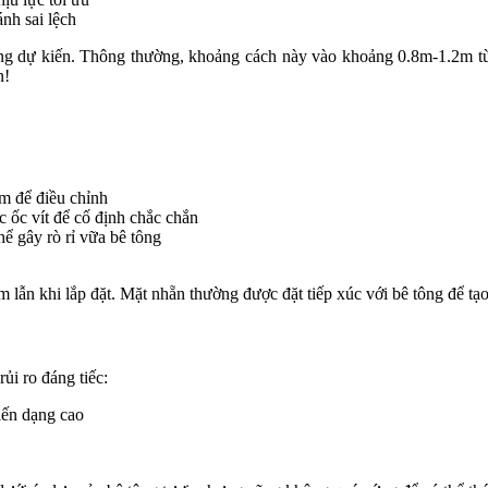
nh sai lệch
ọng dự kiến. Thông thường, khoảng cách này vào khoảng 0.8m-1.2m tù
n!
m để điều chỉnh
 ốc vít để cố định chắc chắn
ể gây rò rỉ vữa bê tông
lẫn khi lắp đặt. Mặt nhẵn thường được đặt tiếp xúc với bê tông để tạo
ủi ro đáng tiếc:
iến dạng cao