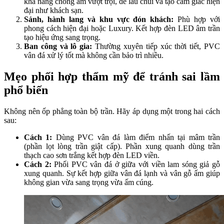
khả năng chống ẩm vượt trội, dễ lau chùi và tạo cảm giác hiện
đại như khách sạn.
Sảnh, hành lang và khu vực đón khách:
Phù hợp với
phong cách hiện đại hoặc Luxury. Kết hợp đèn LED âm trần
tạo hiệu ứng sang trọng.
Ban công và lô gia:
Thường xuyên tiếp xúc thời tiết, PVC
vân đá xử lý tốt mà không cần bảo trì nhiều.
Mẹo phối hợp thẩm mỹ để tránh sai lầm
phổ biến
Không nên ốp phẳng toàn bộ trần. Hãy áp dụng một trong hai cách
sau:
Cách 1:
Dùng PVC vân đá làm điểm nhấn tại mâm trần
(phần lọt lòng trần giật cấp). Phần xung quanh dùng trần
thạch cao sơn trắng kết hợp đèn LED viền.
Cách 2:
Phối PVC vân đá ở giữa với viền lam sóng giả gỗ
xung quanh. Sự kết hợp giữa vân đá lạnh và vân gỗ ấm giúp
không gian vừa sang trọng vừa ấm cúng.