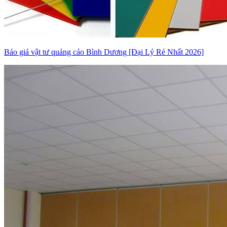
Báo giá vật tư quảng cáo Bình Dương [Đại Lý Rẻ Nhất 2026]