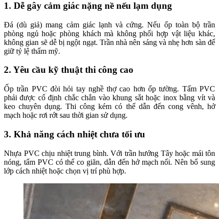
1. Dễ gây cảm giác nặng nề nếu lạm dụng
Đá (dù giả) mang cảm giác lạnh và cứng. Nếu ốp toàn bộ trần
phòng ngủ hoặc phòng khách mà không phối hợp vật liệu khác,
không gian sẽ dễ bị ngột ngạt. Trần nhà nên sáng và nhẹ hơn sàn để
giữ tỷ lệ thẩm mỹ.
2. Yêu cầu kỹ thuật thi công cao
Ốp trần PVC đòi hỏi tay nghề thợ cao hơn ốp tường. Tấm PVC
phải được cố định chắc chắn vào khung sắt hoặc inox bằng vít và
keo chuyên dụng. Thi công kém có thể dẫn đến cong vênh, hở
mạch hoặc rơi rớt sau thời gian sử dụng.
3. Khả năng cách nhiệt chưa tối ưu
Nhựa PVC chịu nhiệt trung bình. Với trần hướng Tây hoặc mái tôn
nóng, tấm PVC có thể co giãn, dẫn đến hở mạch nối. Nên bổ sung
lớp cách nhiệt hoặc chọn vị trí phù hợp.