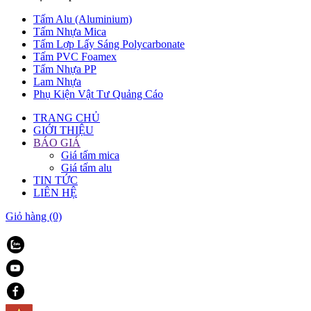
Tấm Alu (Aluminium)
Tấm Nhựa Mica
Tấm Lợp Lấy Sáng Polycarbonate
Tấm PVC Foamex
Tấm Nhựa PP
Lam Nhựa
Phụ Kiện Vật Tư Quảng Cáo
TRANG CHỦ
GIỚI THIỆU
BÁO GIÁ
Giá tấm mica
Giá tấm alu
TIN TỨC
LIÊN HỆ
Giỏ hàng
(0)