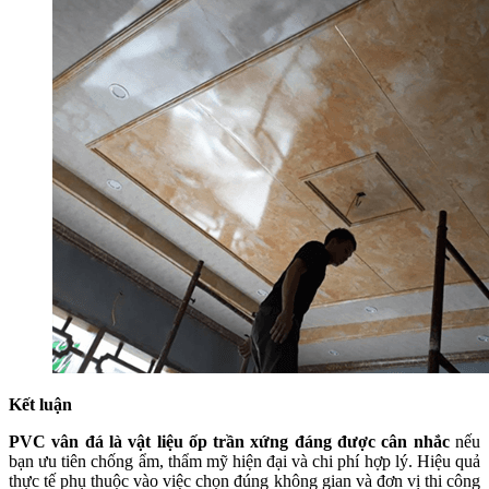
Kết luận
PVC vân đá là vật liệu ốp trần xứng đáng được cân nhắc
nếu
bạn ưu tiên chống ẩm, thẩm mỹ hiện đại và chi phí hợp lý. Hiệu quả
thực tế phụ thuộc vào việc chọn đúng không gian và đơn vị thi công