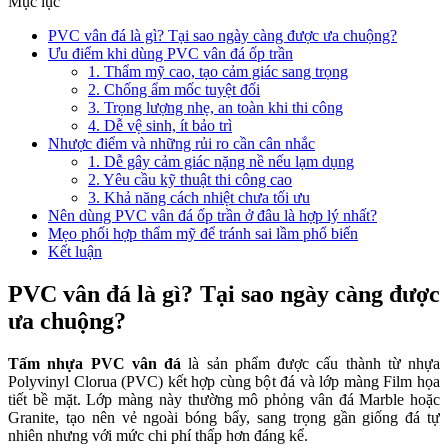
Mục lục
PVC vân đá là gì? Tại sao ngày càng được ưa chuộng?
Ưu điểm khi dùng PVC vân đá ốp trần
1. Thẩm mỹ cao, tạo cảm giác sang trọng
2. Chống ẩm mốc tuyệt đối
3. Trọng lượng nhẹ, an toàn khi thi công
4. Dễ vệ sinh, ít bảo trì
Nhược điểm và những rủi ro cần cân nhắc
1. Dễ gây cảm giác nặng nề nếu lạm dụng
2. Yêu cầu kỹ thuật thi công cao
3. Khả năng cách nhiệt chưa tối ưu
Nên dùng PVC vân đá ốp trần ở đâu là hợp lý nhất?
Mẹo phối hợp thẩm mỹ để tránh sai lầm phổ biến
Kết luận
PVC vân đá là gì? Tại sao ngày càng được
ưa chuộng?
Tấm nhựa PVC vân đá
là sản phẩm được cấu thành từ nhựa
Polyvinyl Clorua (PVC) kết hợp cùng bột đá và lớp màng Film họa
tiết bề mặt. Lớp màng này thường mô phỏng vân đá Marble hoặc
Granite, tạo nên vẻ ngoài bóng bẩy, sang trọng gần giống đá tự
nhiên nhưng với mức chi phí thấp hơn đáng kể.