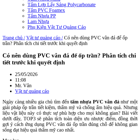
Tấm Lợp Lấy Sáng Polycarbonate
Tấm PVC Foamex
Tấm Nhựa PP
Lam Nhựa
Phụ Kiện Vật Tư Quảng Cáo
Trang chủ /
Vật tư quảng cáo /
Có nên dùng PVC vân đá để ốp
trần? Phân tích chi tiết trước khi quyết định
Có nên dùng PVC vân đá để ốp trần? Phân tích chi
tiết trước khi quyết định
25/05/2026
11:08
Mr. Vân
Vật tư quảng cáo
Ngày càng nhiều gia chủ tìm đến
tấm nhựa PVC vân đá
như một
giải pháp ốp trần tiết kiệm, thẩm mỹ và chống ẩm hiệu quả. Nhưng
liệu vật liệu này có thực sự phù hợp cho mọi không gian? Bài viết
dưới đây, TOP3 sẽ phân tích toàn diện ưu nhược điểm, đồng thời
gợi ý cách ứng dụng PVC vân đá ốp trần đúng chỗ để không gian
sống đạt hiệu quả thẩm mỹ cao nhất.