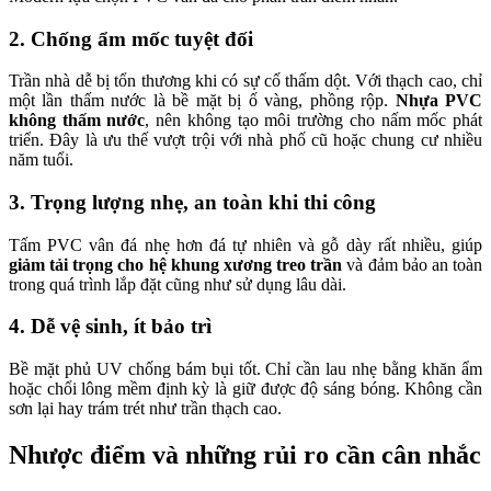
2. Chống ẩm mốc tuyệt đối
Trần nhà dễ bị tổn thương khi có sự cố thấm dột. Với thạch cao, chỉ
một lần thấm nước là bề mặt bị ố vàng, phồng rộp.
Nhựa PVC
không thấm nước
, nên không tạo môi trường cho nấm mốc phát
triển. Đây là ưu thế vượt trội với nhà phố cũ hoặc chung cư nhiều
năm tuổi.
3. Trọng lượng nhẹ, an toàn khi thi công
Tấm PVC vân đá nhẹ hơn đá tự nhiên và gỗ dày rất nhiều, giúp
giảm tải trọng cho hệ khung xương treo trần
và đảm bảo an toàn
trong quá trình lắp đặt cũng như sử dụng lâu dài.
4. Dễ vệ sinh, ít bảo trì
Bề mặt phủ UV chống bám bụi tốt. Chỉ cần lau nhẹ bằng khăn ẩm
hoặc chổi lông mềm định kỳ là giữ được độ sáng bóng. Không cần
sơn lại hay trám trét như trần thạch cao.
Nhược điểm và những rủi ro cần cân nhắc