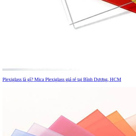
Plexiglass là gì? Mica Plexiglass giá rẻ tại Bình Dương, HCM