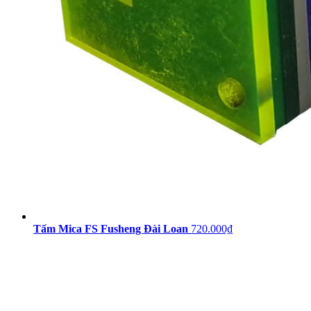
Tấm Mica FS Fusheng Đài Loan
720.000₫