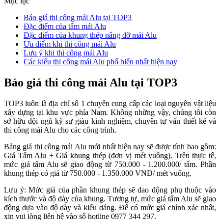
Mục lục
Báo giá thi công mái Alu tại TOP3
Đặc điểm của tấm mái Alu
Đặc điểm của khung thép nâng đỡ mái Alu
Ưu điểm khi thi công mái Alu
Lưu ý khi thi công mái Alu
Các kiểu thi công mái Alu phổ biến nhất hiện nay
Báo giá thi công mái Alu tại TOP3
TOP3 luôn là địa chỉ số 1 chuyên cung cấp các loại nguyên vật liệu
xây dựng tại khu vực phía Nam. Không những vậy, chúng tôi còn
sở hữu đội ngũ kỹ sư giàu kinh nghiệm, chuyên tư vấn thiết kế và
thi công mái Alu cho các công trình.
Bảng giá thi công mái Alu mới nhất hiện nay sẽ được tính bao gồm:
Giá Tấm Alu + Giá khung thép (đơn vị mét vuông). Trên thực tế,
mức giá tấm Alu sẽ giao động từ 750.000 - 1.200.000/ tấm. Phần
khung thép có giá từ 750.000 - 1.350.000 VNĐ/ mét vuông.
Lưu ý: Mức giá của phần khung thép sẽ dao động phụ thuộc vào
kích thước và độ dày của khung. Tương tự, mức giá tấm Alu sẽ giao
động dựa vào độ dày và kiểu dáng. Để có mức giá chính xác nhất,
xin vui lòng liên hệ vào số hotline 0977 344 297.