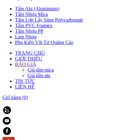
Tấm Alu (Aluminium)
Tấm Nhựa Mica
Tấm Lợp Lấy Sáng Polycarbonate
Tấm PVC Foamex
Tấm Nhựa PP
Lam Nhựa
Phụ Kiện Vật Tư Quảng Cáo
TRANG CHỦ
GIỚI THIỆU
BÁO GIÁ
Giá tấm mica
Giá tấm alu
TIN TỨC
LIÊN HỆ
Giỏ hàng
(0)