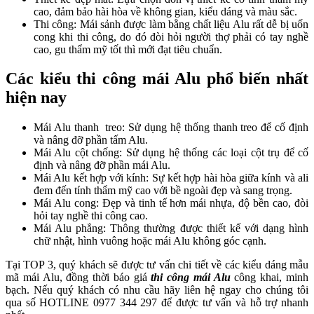
cao, đảm bảo hài hòa về không gian, kiểu dáng và màu sắc.
Thi công: Mái sảnh được làm bằng chất liệu Alu rất dễ bị uốn
cong khi thi công, do đó đòi hỏi người thợ phải có tay nghề
cao, gu thẩm mỹ tốt thì mới đạt tiêu chuẩn.
Các kiểu thi công mái Alu phổ biến nhất
hiện nay
Mái Alu thanh treo: Sử dụng hệ thống thanh treo để cố định
và nâng đỡ phần tấm Alu.
Mái Alu cột chống: Sử dụng hệ thống các loại cột trụ để cố
định và nâng đỡ phần mái Alu.
Mái Alu kết hợp với kính: Sự kết hợp hài hòa giữa kính và ali
đem đến tính thẩm mỹ cao với bề ngoài đẹp và sang trọng.
Mái Alu cong: Đẹp và tinh tế hơn mái nhựa, độ bền cao, đòi
hỏi tay nghề thi công cao.
Mái Alu phẳng: Thông thường được thiết kế với dạng hình
chữ nhật, hình vuông hoặc mái Alu không góc cạnh.
Tại TOP 3, quý khách sẽ được tư vấn chi tiết về các kiểu dáng mẫu
mã mái Alu, đồng thời báo giá
thi công mái Alu
công khai, minh
bạch. Nếu quý khách có nhu cầu hãy liên hệ ngay cho chúng tôi
qua số HOTLINE 0977 344 297 để được tư vấn và hỗ trợ nhanh