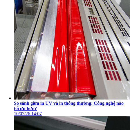
So sánh giữa in UV và in thông thường: Công nghệ nào
tối ưu hơn?
10/07/26
14:07