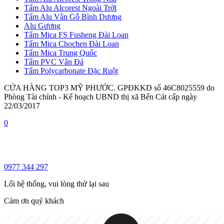
Tấm Alu Alcorest Ngoài Trời
Tấm Alu Vân Gỗ Bình Dương
Alu Gương
Tấm Mica FS Fusheng Đài Loan
Tấm Mica Chochen Đài Loan
Tấm Mica Trung Quốc
Tấm PVC Vân Đá
Tấm Polycarbonate Đặc Ruột
CỬA HÀNG TOP3 MỸ PHƯỚC. GPĐKKD số 46C8025559 do
Phòng Tài chính - Kế hoạch UBND thị xã Bến Cát cấp ngày
22/03/2017
0
0977 344 297
Lối hệ thống, vui lòng thử lại sau
Cảm ơn quý khách