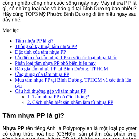
công nghiệp cũng như cuộc sống ngày nay. Vậy nhựa PP là
gì, có những loại nào và báo giá tại Bình Dương bao nhiêu?
Hãy cùng TOP3 Mỹ Phước Bình Dương đi tìm hiểu ngay sau
đây nhé.
Mục lục
Tấm nhựa PP là gì?
Thông số kỹ thuật tấm nhựa PP
Đặc tính của tấm nhựa PP
Ưu điểm của tấm nhựa PP so với các loại nhựa khác
Phân loại tấm nhựa PP phổ biến hiện nay
Báo giá tấm nhựa PP tại Bình Dương, TPHCM
Ứng dụng của tấm nhựa PP
Mua tấm nhựa PP tại Bình Dương, TPHCM và các tỉnh lân
cận
Câu hỏi thường gặp về tấm nhựa PP
1. Tấm nhựa PP có độc không?
2. Cách nhận biết sản phẩm làm từ nhựa PP
Tấm nhựa PP là gì?
Nhựa PP
tên tiếng Anh là Polypropylen là một loại polymer
có công thức hoá học (C3H6)n, sản phẩm của phản ứng