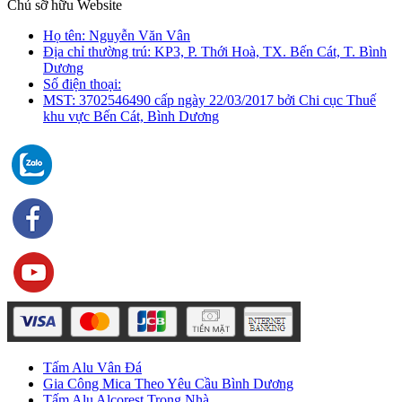
Chủ sỡ hữu Website
Họ tên: Nguyễn Văn Vân
Địa chỉ thường trú: KP3, P. Thới Hoà, TX. Bến Cát, T. Bình
Dương
Số điện thoại:
MST: 3702546490 cấp ngày 22/03/2017 bởi Chi cục Thuế
khu vực Bến Cát, Bình Dương
Tấm Alu Vân Đá
Gia Công Mica Theo Yêu Cầu Bình Dương
Tấm Alu Alcorest Trong Nhà