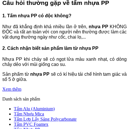
Câu hỏi thường gặp về tấm nhựa PP
1. Tấm nhựa PP có độc không?
Như đã khẳng định khá nhiều lần ở trên,
nhựa PP
KHÔNG
ĐỘC và rất an toàn với con người nên thường được làm các
vật dụng thường ngày như cốc, chai lọ,...
2. Cách nhận biết sản phẩm làm từ nhựa PP
Nhựa PP khi cháy sẽ có ngọt lửa màu xanh nhạt, có dòng
chảy dẻo với mùi giống cao su.
Sản phẩm từ
nhựa PP
sẽ có kí hiệu tái chế hình tam giác và
số 5 ở giữa.
Xem thêm
Danh sách sản phẩm
Tấm Alu (Aluminium)
Tấm Nhựa Mica
Tấm Lợp Lấy Sáng Polycarbonate
Tấm PVC Foamex