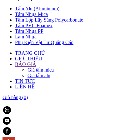
Tấm Alu (Aluminium)
Tấm Nhựa Mica
Tấm Lợp Lấy Sáng Polycarbonate
Tấm PVC Foamex
Tấm Nhựa PP
Lam Nhựa
Phụ Kiện Vật Tư Quảng Cáo
TRANG CHỦ
GIỚI THIỆU
BÁO GIÁ
Giá tấm mica
Giá tấm alu
TIN TỨC
LIÊN HỆ
Giỏ hàng
(0)